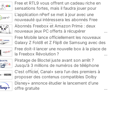
Free et RTL9 vous offrent un cadeau riche en
sensations fortes, mais il faudra jouer pour
l'obtenir
...
L'application nPerf se met à jour avec une
nouveauté qui intéressera les abonnés Free
Mobile, Orange, SFR et Bouygues Telecom
...
Abonnés Freebox et Amazon Prime : deux
nouveaux jeux PC offerts à récupérer
...
Free Mobile lance officiellement les nouveaux
Galaxy Z Fold8 et Z Flip8 de Samsung avec des
promos et des cadeaux
...
Free doit-il lancer une nouvelle box à la place de
la Freebox Révolution ?
...
Piratage de Bloctel juste avant son arrêt ?
Jusqu'à 3 millions de numéros de téléphone
auraient fuité
...
C'est officiel, Canal+ sera l'un des premiers à
proposer des contenus compatibles Dolby
Vision 2
...
Disney+ annonce étudier le lancement d'une
offre gratuite
...