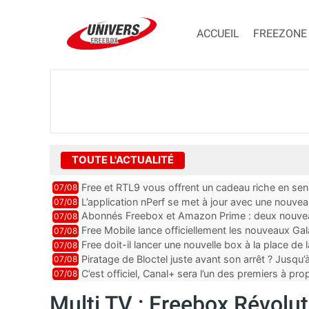
ACCUEIL
FREEZONE
TOUTE L'ACTUALITÉ
Free et RTL9 vous offrent un cadeau riche en sens
07/08
l’obtenir
L’application nPerf se met à jour avec une nouvea
07/08
Mobile, Orange, SFR ...
Abonnés Freebox et Amazon Prime : deux nouveau
07/08
Free Mobile lance officiellement les nouveaux Ga
07/08
des promos et des cadeaux
Free doit-il lancer une nouvelle box à la place de
07/08
Piratage de Bloctel juste avant son arrêt ? Jusqu
07/08
auraient fuité
C’est officiel, Canal+ sera l’un des premiers à 
07/08
Vision 2
Multi TV : Freebox Révolut