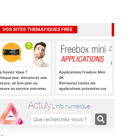
VOS SITES THÉMATIQUES FREE
e Saviez Vous ?
Applications Freebox Mini
haque jour, découvrez une
4K
stuce, un bon plan ou
Retrouvez toutes les
ncore un service méconnu
applications présentes sur
ur la Freebox et sur Free
Freebox Mini 4K en un clic
obile
Actuly
L'info numérique