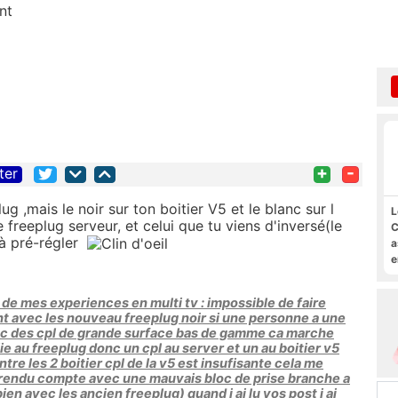
nt
+
-
ter
plug ,mais le noir sur ton boitier V5 et le blanc sur l
L
 freeplug serveur, et celui que tu viens d'inversé(le
C
éjà pré-régler
a
e
s
M
r de mes experiences en multi tv : impossible de faire
ight avec les nouveau freeplug noir si une personne a une
vec des cpl de grande surface bas de gamme ca marche
lie au freeplug donc un cpl au server et un au boitier v5
ntre les 2 boitier cpl de la v5 est insufisante cela me
is rendu compte avec une mauvais bloc de prise branche a
bien avec les ancien freeplug) quand j ai lu vos post j ai