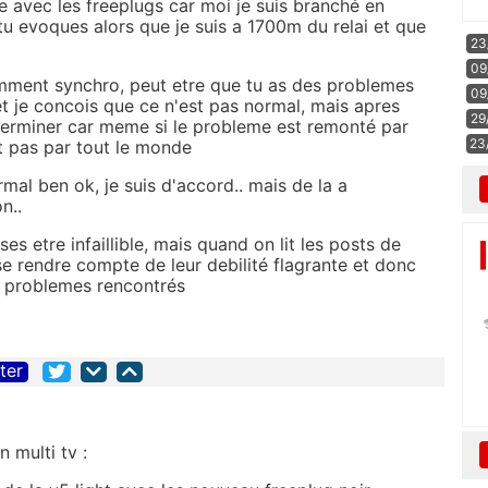
 avec les freeplugs car moi je suis branché en
 tu evoques alors que je suis a 1700m du relai et que
23
09
mment synchro, peut etre que tu as des problemes
09
 et je concois que ce n'est pas normal, mais apres
29
eterminer car meme si le probleme est remonté par
23
st pas par tout le monde
al ben ok, je suis d'accord.. mais de la a
n..
ses etre infaillible, mais quand on lit les posts de
e rendre compte de leur debilité flagrante et donc
s problemes rencontrés
iter
 multi tv :