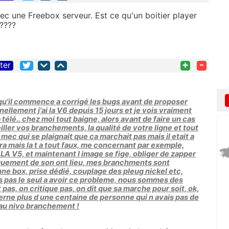
vec une Freebox serveur. Est ce qu'un boitier player
????
+
-
iter
qu'il commence a corrigé les bugs avant de proposer
ellement j'ai la V6 depuis 15 jours et je vois vraiment
 télé.. chez moi tout baigne, alors avant de faire un cas
iller vos branchements, la qualité de votre ligne et tout
 un mec qui se plaignait que ca marchait pas mais il etait a
ra mais la t a tout faux, me concernant par exemple,
V5, et maintenant l image se fige, obliger de zapper
aquement de son ont lieu, mes branchments sont
nne box, prise dédié, couplage des pleug nickel etc,
is pas le seul a avoir ce probleme, nous sommes des
 pas, on critique pas, on dit que sa marche pour soit, ok,
rne plus d une centaine de personne qui n avais pas de
 au nivo branchement !