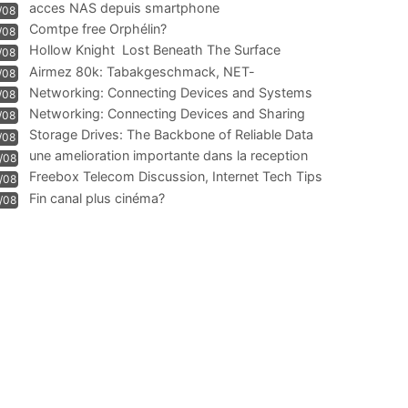
acces NAS depuis smartphone
/08
Comtpe free Orphélin?
/08
Hollow Knight  Lost Beneath The Surface
/08
Airmez 80k: Tabakgeschmack, NET-
/08
Technologie und Leistung im
Networking: Connecting Devices and Systems
/08
Networking: Connecting Devices and Sharing
/08
Information
Storage Drives: The Backbone of Reliable Data
/08
Management
une amelioration importante dans la reception
/08
WIFI
Freebox Telecom Discussion, Internet Tech Tips
/08
Communi
Fin canal plus cinéma?
/08