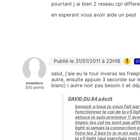
pourtant j ai bien 2 reseau cpl differe
en esperant vous avoir aide un peut
!
Publié le 31/01/2011 à 22h18
ci
salut, j'aie eu le tour inverse les free
autre, ensuite appuie 3 seconde sur le
evomicro
blanc) l autre noir pas besoin il et d
300 points
DAVID DU 84 a écrit
bonsoir a tous je vous fait pa
fonctionner le cpl de la v5 l
astuce je suis prenneur !! a
impec les cpl ne sont pas affi
light si jamais la connection e
foire les 2 box tv je m en su
la v5 light (qui marchais tres 