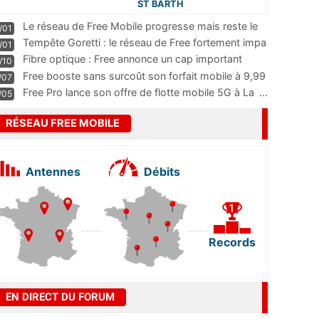
ST BARTH
Le réseau de Free Mobile progresse mais reste le
/01
m
...
Tempête Goretti : le réseau de Free fortement impa
/01
...
Fibre optique : Free annonce un cap important
/10
pass
...
Free booste sans surcoût son forfait mobile à 9,99
/07
...
Free Pro lance son offre de flotte mobile 5G à La
...
/05
RÉSEAU FREE MOBILE
Antennes
Débits
Records
EN DIRECT DU FORUM