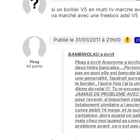
si un boitier V5 en multi tv marche a
va marché avec une freebox adsl V5 
!
Publié le 31/01/2011 à 21h00
c
BAMBINOLAU a écrit
Pbag
Pbag a écrit Anonyme a écrit
42 points
deux télés bancales....Personn
pas en quoi elle est bancale la
une generalité, faudrait surve
le bordel.. l'autre fois j'ai lu
4kms du relai !!! Tu m excuse
JAMAIS DE PROBLEME AVEC LA 
pour revenir, d important cl
totalement similaire a l ancie
cotes debit 14 mega, et je su
centaines, alors quand on sait
mais chez moi quand sa conce
probleme avant, ce n est pas