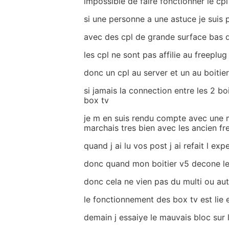
impossible de faire fonctionner le cpl
si une personne a une astuce je suis p
avec des cpl de grande surface bas
les cpl ne sont pas affilie au freeplug
donc un cpl au server et un au boitier
si jamais la connection entre les 2 boi
box tv
je m en suis rendu compte avec une m
marchais tres bien avec les ancien fr
quand j ai lu vos post j ai refait l ex
donc quand mon boitier v5 decone le
donc cela ne vien pas du multi ou aut
le fonctionnement des box tv est lie 
demain j essaiye le mauvais bloc sur l