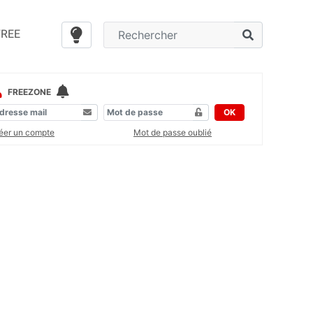
FREE
FREEZONE
OK
éer un compte
Mot de passe oublié