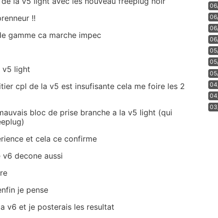
 de la v5 light avec les nouveau freeplug noir
06
06
renneur !!
06
 de gamme ca marche impec
06
05
05
 v5 light
05
04
tier cpl de la v5 est insufisante cela me foire les 2
04
03
auvais bloc de prise branche a la v5 light (qui
eeplug)
perience et cela ce confirme
 v6 decone aussi
re
enfin je pense
a v6 et je posterais les resultat