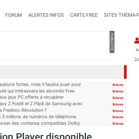
FORUM
ALERTES INFOS
CARTE FREE
SITES THÉMA-
PUBLICITÉ
Cr
ations fortes, mais il faudra jouer pour
Brèves
uté qui intéressera les abonnés Free
Brèves
x jeux PC offerts à récupérer
Brèves
laxy Z Fold8 et Z Flip8 de Samsung avec
Brèves
 la Freebox Révolution ?
Brèves
’à 3 millions de numéros de téléphone
Brèves
proposer des contenus compatibles Dolby
Brèves
ion Player disponible