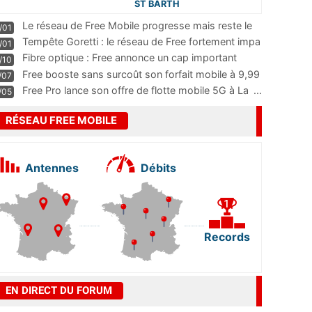
ST BARTH
Le réseau de Free Mobile progresse mais reste le
/01
m
...
Tempête Goretti : le réseau de Free fortement impa
/01
...
Fibre optique : Free annonce un cap important
/10
pass
...
Free booste sans surcoût son forfait mobile à 9,99
/07
...
Free Pro lance son offre de flotte mobile 5G à La
...
/05
RÉSEAU FREE MOBILE
Antennes
Débits
Records
EN DIRECT DU FORUM