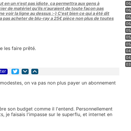
ut en un n'est pas idiote, ça permettra aux gens à
06
r de matériel qu'ils n'auraient de toute façon pas
06
 voir la ligne au dessus :-) C'est bien ce qui a été dit
06
a pas acheter de blu-ray a 25€ pièce non plus de toutes
06
05
05
05
se les faire prêté.
04
04
03
iter
modestes, on va pas non plus payer un abonnement
gère son budget comme il l'entend. Personnellement
 je faisais l'impasse sur le superflu, et internet en