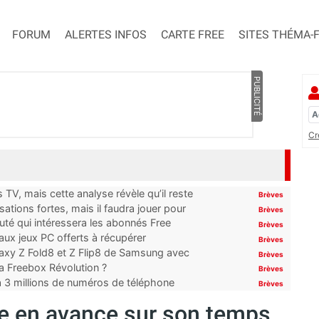
FORUM
ALERTES INFOS
CARTE FREE
SITES THÉMA-
PUBLICITÉ
Cr
TV, mais cette analyse révèle qu’il reste
Brèves
ations fortes, mais il faudra jouer pour
Brèves
uté qui intéressera les abonnés Free
Brèves
x jeux PC offerts à récupérer
Brèves
laxy Z Fold8 et Z Flip8 de Samsung avec
Brèves
 la Freebox Révolution ?
Brèves
’à 3 millions de numéros de téléphone
Brèves
le en avance sur son temps