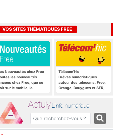
VOS SITES THÉMATIQUES FREE
es Nouveautés chez Free
Télécom'hic
outes les nouveautés
Brèves humoristiques
ancées chez Free, que ce
autour des télécoms. Free,
oit sur le mobile, la
Orange, Bouygues et SFR,
reebox et bien plus encore
tous y passent.
Actuly
L'info numérique