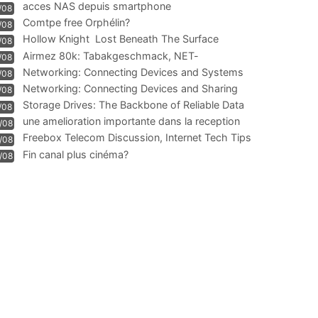
acces NAS depuis smartphone
/08
Comtpe free Orphélin?
/08
Hollow Knight  Lost Beneath The Surface
/08
Airmez 80k: Tabakgeschmack, NET-
/08
Technologie und Leistung im
Networking: Connecting Devices and Systems
/08
Networking: Connecting Devices and Sharing
/08
Information
Storage Drives: The Backbone of Reliable Data
/08
Management
une amelioration importante dans la reception
/08
WIFI
Freebox Telecom Discussion, Internet Tech Tips
/08
Communi
Fin canal plus cinéma?
/08