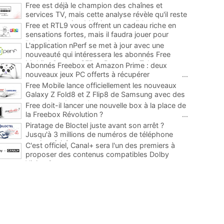
Free est déjà le champion des chaînes et
services TV, mais cette analyse révèle qu'il reste
encore au moins 141 ajouts possibles
...
Free et RTL9 vous offrent un cadeau riche en
sensations fortes, mais il faudra jouer pour
l'obtenir
...
L'application nPerf se met à jour avec une
nouveauté qui intéressera les abonnés Free
Mobile, Orange, SFR et Bouygues Telecom
...
Abonnés Freebox et Amazon Prime : deux
nouveaux jeux PC offerts à récupérer
...
Free Mobile lance officiellement les nouveaux
Galaxy Z Fold8 et Z Flip8 de Samsung avec des
promos et des cadeaux
...
Free doit-il lancer une nouvelle box à la place de
la Freebox Révolution ?
...
Piratage de Bloctel juste avant son arrêt ?
Jusqu'à 3 millions de numéros de téléphone
auraient fuité
...
C'est officiel, Canal+ sera l'un des premiers à
proposer des contenus compatibles Dolby
Vision 2
...