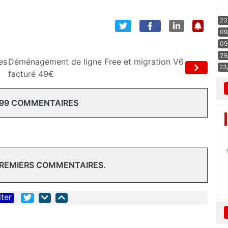
23
09
09
29
es
Déménagement de ligne Free et migration V6
23
facturé 49€
 99 COMMENTAIRES
PREMIERS COMMENTAIRES.
iter