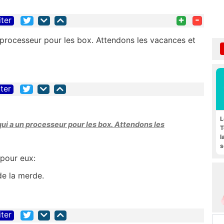
+
-
iter
 processeur pour les box. Attendons les vacances et
iter
L
qui a un processeur pour les box. Attendons les
T
l
s
F
 pour eux:
 de la merde.
iter