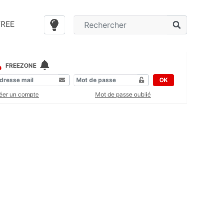
FREE
FREEZONE
OK
éer un compte
Mot de passe oublié