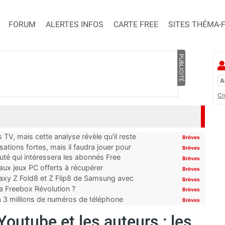
FORUM
ALERTES INFOS
CARTE FREE
SITES THÉMA-
PUBLICITÉ
Cr
TV, mais cette analyse révèle qu’il reste
Brèves
ations fortes, mais il faudra jouer pour
Brèves
uté qui intéressera les abonnés Free
Brèves
x jeux PC offerts à récupérer
Brèves
laxy Z Fold8 et Z Flip8 de Samsung avec
Brèves
 la Freebox Révolution ?
Brèves
’à 3 millions de numéros de téléphone
Brèves
Youtube et les auteurs : les