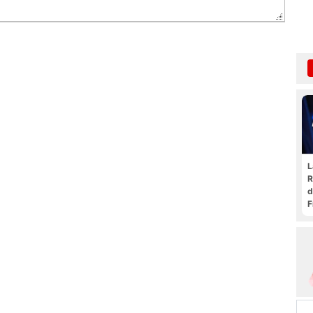
L
R
d
F
t