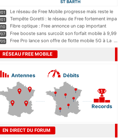
ST BARTH
Le réseau de Free Mobile progresse mais reste le
/01
m
...
Tempête Goretti : le réseau de Free fortement impa
/01
...
Fibre optique : Free annonce un cap important
/10
pass
...
Free booste sans surcoût son forfait mobile à 9,99
/07
...
Free Pro lance son offre de flotte mobile 5G à La
...
/05
RÉSEAU FREE MOBILE
Antennes
Débits
Records
EN DIRECT DU FORUM