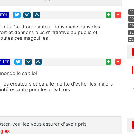
23
+
-
iter
09
09
 droits. Ce droit d'auteur nous mène dans des
roit et donnons plus d'initiative au public et
29
toutes ces magouilles !
23
+
-
citer
monde le sait lol
les créateurs et ça a le mérite d'éviter les majors
 intéressante pour les créateurs.
ster, veuillez vous assurer d'avoir pris
gles
.