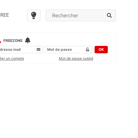
FREE
FREEZONE
OK
éer un compte
Mot de passe oublié