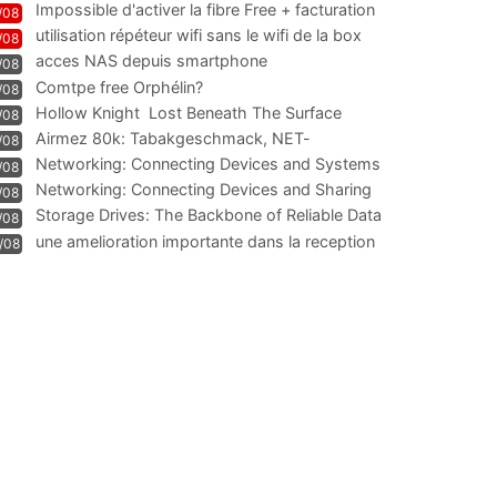
Impossible d'activer la fibre Free + facturation
/08
résiliation
utilisation répéteur wifi sans le wifi de la box
/08
acces NAS depuis smartphone
/08
Comtpe free Orphélin?
/08
Hollow Knight  Lost Beneath The Surface
/08
Airmez 80k: Tabakgeschmack, NET-
/08
Technologie und Leistung im
Networking: Connecting Devices and Systems
/08
Networking: Connecting Devices and Sharing
/08
Information
Storage Drives: The Backbone of Reliable Data
/08
Management
une amelioration importante dans la reception
/08
WIFI