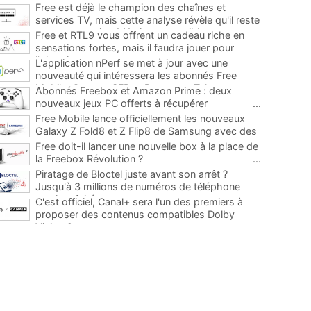
Free est déjà le champion des chaînes et
services TV, mais cette analyse révèle qu'il reste
encore au moins 141 ajouts possibles
...
Free et RTL9 vous offrent un cadeau riche en
sensations fortes, mais il faudra jouer pour
l'obtenir
...
L'application nPerf se met à jour avec une
nouveauté qui intéressera les abonnés Free
Mobile, Orange, SFR et Bouygues Telecom
...
Abonnés Freebox et Amazon Prime : deux
nouveaux jeux PC offerts à récupérer
...
Free Mobile lance officiellement les nouveaux
Galaxy Z Fold8 et Z Flip8 de Samsung avec des
promos et des cadeaux
...
Free doit-il lancer une nouvelle box à la place de
la Freebox Révolution ?
...
Piratage de Bloctel juste avant son arrêt ?
Jusqu'à 3 millions de numéros de téléphone
auraient fuité
...
C'est officiel, Canal+ sera l'un des premiers à
proposer des contenus compatibles Dolby
Vision 2
...