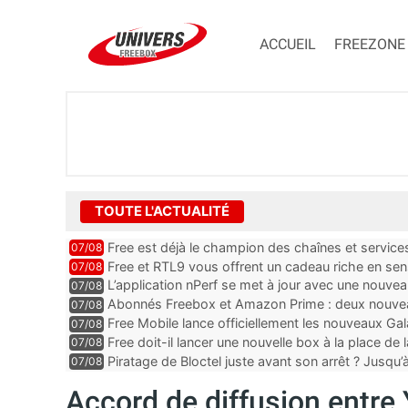
ACCUEIL
FREEZONE
TOUTE L'ACTUALITÉ
Free est déjà le champion des chaînes et services 
07/08
encore au moin...
Free et RTL9 vous offrent un cadeau riche en sens
07/08
l’obtenir
L’application nPerf se met à jour avec une nouvea
07/08
Mobile, Orange, SFR ...
Abonnés Freebox et Amazon Prime : deux nouveau
07/08
Free Mobile lance officiellement les nouveaux Ga
07/08
des promos et des cadeaux
Free doit-il lancer une nouvelle box à la place de
07/08
Piratage de Bloctel juste avant son arrêt ? Jusqu
07/08
auraient fuité
Accord de diffusion entre 