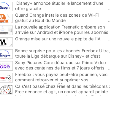
Disney+ annonce étudier le lancement d'une
offre gratuite
...
Quand Orange installe des zones de Wi-Fi
gratuit au Bout du Monde
...
La nouvelle application Freenetic prépare son
arrivée sur Android et iPhone pour les abonnés
Freebox, testez la
...
Orange mise sur une nouvelle pépite de l'IA
...
Bonne surprise pour les abonnés Freebox Ultra,
toute la Liga débarque sur Disney+ et c'est
inclus
...
Sony Pictures Core débarque sur Prime Video
avec des centaines de films et 7 jours offerts
...
Freebox : vous payez peut-être pour rien, voici
comment retrouver et supprimer vos
abonnements TV oubliés
...
Ca s'est passé chez Free et dans les télécoms :
Free dénonce et agit, un nouvel appareil pointe
le bout de son nez chez des abonnés Freebox...
...