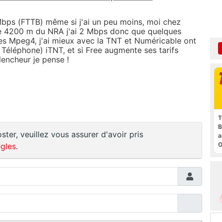
Mbps (FTTB) même si j'ai un peu moins, moi chez
gne 4200 m du NRA j'ai 2 Mbps donc que quelques
es Mpeg4, j'ai mieux avec la TNT et Numéricable ont
 Téléphone) iTNT, et si Free augmente ses tarifs
lencheur je pense !
T
B
ster, veuillez vous assurer d'avoir pris
a
O
gles
.
t