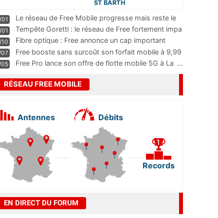
ST BARTH
Le réseau de Free Mobile progresse mais reste le
/01
m
...
Tempête Goretti : le réseau de Free fortement impa
/01
...
Fibre optique : Free annonce un cap important
/10
pass
...
Free booste sans surcoût son forfait mobile à 9,99
/07
...
Free Pro lance son offre de flotte mobile 5G à La
...
/05
RÉSEAU FREE MOBILE
Antennes
Débits
Records
EN DIRECT DU FORUM