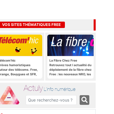
VOS SITES THÉMATIQUES FREE
élécom'hic
La Fibre Chez Free
rèves humoristiques
Retrouvez tout l actualité du
utour des télécoms. Free,
déploiement de la fibre chez
range, Bouygues et SFR,
Free : les nouveaux NRO, les
ous y passent.
tutoriels, les astuces, etc.
Actuly
L'info numérique