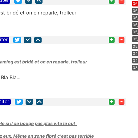
citer
06
06
st bridé et on en reparle, trolleur
06
06
05
+
-
iter
05
05
04
04
eaming est bridé et on en reparle, trolleur
03
la Bla...
+
-
citer
 si il ce bouge pas plus vite le cul
ez eux. Même en zone fibré c'est pas terrible