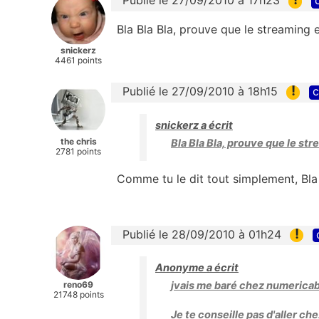
Publié le 27/09/2010 à 17h23
Bla Bla Bla, prouve que le streaming e
snickerz
4461 points
!
Publié le 27/09/2010 à 18h15
c
snickerz a écrit
the chris
Bla Bla Bla, prouve que le str
2781 points
Comme tu le dit tout simplement, Bla B
!
Publié le 28/09/2010 à 01h24
Anonyme a écrit
reno69
jvais me baré chez numericable
21748 points
Je te conseille pas d'aller ch