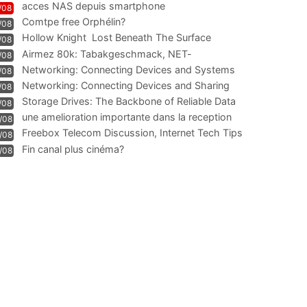
acces NAS depuis smartphone
/08
Comtpe free Orphélin?
/08
Hollow Knight  Lost Beneath The Surface
/08
Airmez 80k: Tabakgeschmack, NET-
/08
Technologie und Leistung im
Networking: Connecting Devices and Systems
/08
Networking: Connecting Devices and Sharing
/08
Information
Storage Drives: The Backbone of Reliable Data
/08
Management
une amelioration importante dans la reception
/08
WIFI
Freebox Telecom Discussion, Internet Tech Tips
/08
Communi
Fin canal plus cinéma?
/08