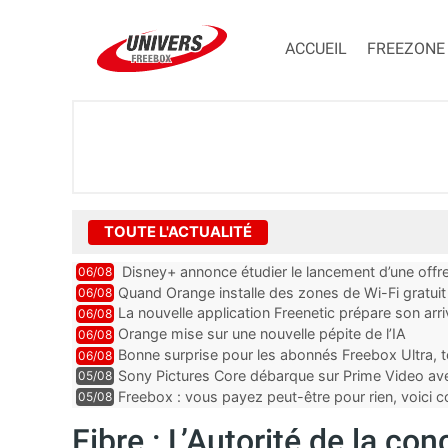
ACCUEIL
FREEZONE
TOUTE L'ACTUALITÉ
Disney+ annonce étudier le lancement d’une offre
06/08
Quand Orange installe des zones de Wi-Fi gratui
06/08
La nouvelle application Freenetic prépare son arr
06/08
abonnés Freebox, testez la
Orange mise sur une nouvelle pépite de l’IA
06/08
Bonne surprise pour les abonnés Freebox Ultra, t
06/08
inclus
Sony Pictures Core débarque sur Prime Video avec
05/08
Freebox : vous payez peut-être pour rien, voici
05/08
abonnements TV oubliés
Fibre : L’Autorité de la co