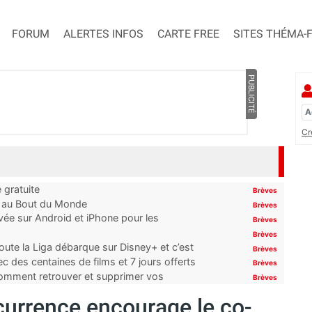
FORUM
ALERTES INFOS
CARTE FREE
SITES THÉMA-
PUBLICITÉ
Cr
 gratuite
Brèves
t au Bout du Monde
Brèves
ivée sur Android et iPhone pour les
Brèves
Brèves
oute la Liga débarque sur Disney+ et c’est
Brèves
 des centaines de films et 7 jours offerts
Brèves
 comment retrouver et supprimer vos
Brèves
ncurrence encourage le co-