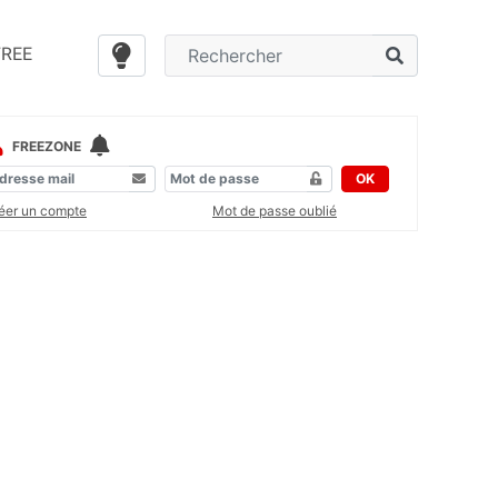
FREE
FREEZONE
OK
éer un compte
Mot de passe oublié