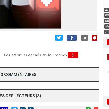
23
09
09
29
23
Les attributs cachés de la Freebox
 3 COMMENTAIRES
S DES LECTEURS (3)
+
-