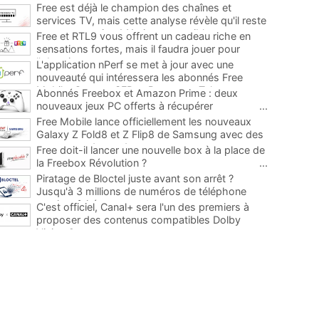
Free est déjà le champion des chaînes et
services TV, mais cette analyse révèle qu'il reste
encore au moins 141 ajouts possibles
...
Free et RTL9 vous offrent un cadeau riche en
sensations fortes, mais il faudra jouer pour
l'obtenir
...
L'application nPerf se met à jour avec une
nouveauté qui intéressera les abonnés Free
Mobile, Orange, SFR et Bouygues Telecom
...
Abonnés Freebox et Amazon Prime : deux
nouveaux jeux PC offerts à récupérer
...
Free Mobile lance officiellement les nouveaux
Galaxy Z Fold8 et Z Flip8 de Samsung avec des
promos et des cadeaux
...
Free doit-il lancer une nouvelle box à la place de
la Freebox Révolution ?
...
Piratage de Bloctel juste avant son arrêt ?
Jusqu'à 3 millions de numéros de téléphone
auraient fuité
...
C'est officiel, Canal+ sera l'un des premiers à
proposer des contenus compatibles Dolby
Vision 2
...