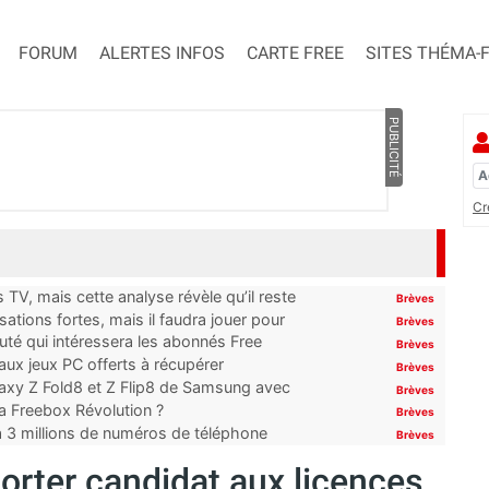
FORUM
ALERTES INFOS
CARTE FREE
SITES THÉMA-
PUBLICITÉ
Cr
TV, mais cette analyse révèle qu’il reste
Brèves
ations fortes, mais il faudra jouer pour
Brèves
uté qui intéressera les abonnés Free
Brèves
x jeux PC offerts à récupérer
Brèves
laxy Z Fold8 et Z Flip8 de Samsung avec
Brèves
 la Freebox Révolution ?
Brèves
’à 3 millions de numéros de téléphone
Brèves
porter candidat aux licences