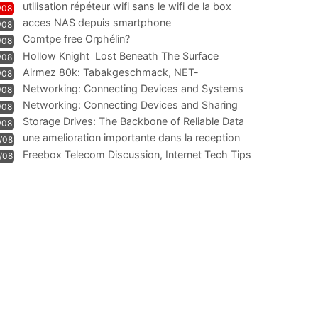
utilisation répéteur wifi sans le wifi de la box
/08
acces NAS depuis smartphone
/08
Comtpe free Orphélin?
/08
Hollow Knight  Lost Beneath The Surface
/08
Airmez 80k: Tabakgeschmack, NET-
/08
Technologie und Leistung im
Networking: Connecting Devices and Systems
/08
Networking: Connecting Devices and Sharing
/08
Information
Storage Drives: The Backbone of Reliable Data
/08
Management
une amelioration importante dans la reception
/08
WIFI
Freebox Telecom Discussion, Internet Tech Tips
/08
Communi