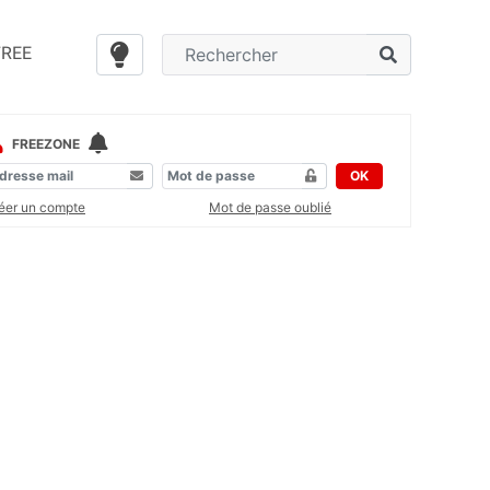
FREE
FREEZONE
OK
éer un compte
Mot de passe oublié