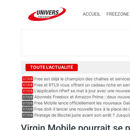
ACCUEIL
FREEZONE
TOUTE L'ACTUALITÉ
Free est déjà le champion des chaînes et services 
07/08
encore au moin...
Free et RTL9 vous offrent un cadeau riche en sens
07/08
l’obtenir
L’application nPerf se met à jour avec une nouvea
07/08
Mobile, Orange, SFR ...
Abonnés Freebox et Amazon Prime : deux nouveau
07/08
Free Mobile lance officiellement les nouveaux Ga
07/08
des promos et des cadeaux
Free doit-il lancer une nouvelle box à la place de
07/08
Piratage de Bloctel juste avant son arrêt ? Jusqu
07/08
auraient fuité
Virgin Mobile pourrait se 