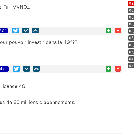
08
e Full MVNO...
06
06
06
+
-
iter
06
05
 pour pouvoir investir dans la 4G???
05
05
04
04
+
-
iter
 licence 4G.
us de 60 millions d'abonnements.