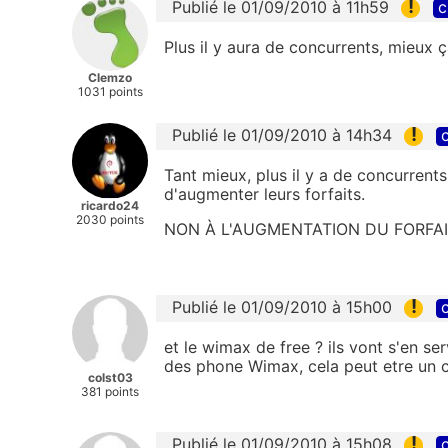
!
Publié le 01/09/2010 à 11h59
c
Plus il y aura de concurrents, mieux 
Clemzo
1031 points
!
Publié le 01/09/2010 à 14h34
c
Tant mieux, plus il y a de concurrents
d'augmenter leurs forfaits.
ricardo24
2030 points
NON À L'AUGMENTATION DU FORFAI
!
Publié le 01/09/2010 à 15h00
c
et le wimax de free ? ils vont s'en s
des phone Wimax, cela peut etre un 
colst03
381 points
!
Publié le 01/09/2010 à 15h08
c