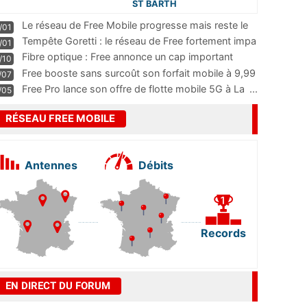
ST BARTH
Le réseau de Free Mobile progresse mais reste le
/01
m
...
Tempête Goretti : le réseau de Free fortement impa
/01
...
Fibre optique : Free annonce un cap important
/10
pass
...
Free booste sans surcoût son forfait mobile à 9,99
/07
...
Free Pro lance son offre de flotte mobile 5G à La
...
/05
RÉSEAU FREE MOBILE
Antennes
Débits
Records
EN DIRECT DU FORUM