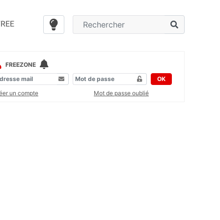
FREE
FREEZONE
OK
éer un compte
Mot de passe oublié