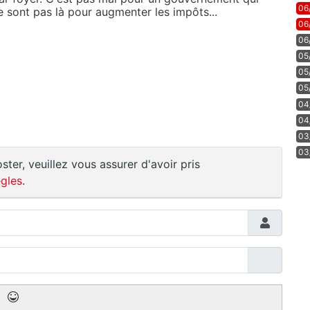
06
ne sont pas là pour augmenter les impôts...
06
06
05
05
05
04
04
03
03
ster, veuillez vous assurer d'avoir pris
gles
.