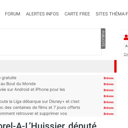
FORUM
ALERTES INFOS
CARTE FREE
SITES THÉMA-
PUBLICITÉ
Cr
 gratuite
Brèves
t au Bout du Monde
Brèves
ivée sur Android et iPhone pour les
Brèves
Brèves
oute la Liga débarque sur Disney+ et c’est
Brèves
 des centaines de films et 7 jours offerts
Brèves
 comment retrouver et supprimer vos
Brèves
orel-A-L’Huissier, député