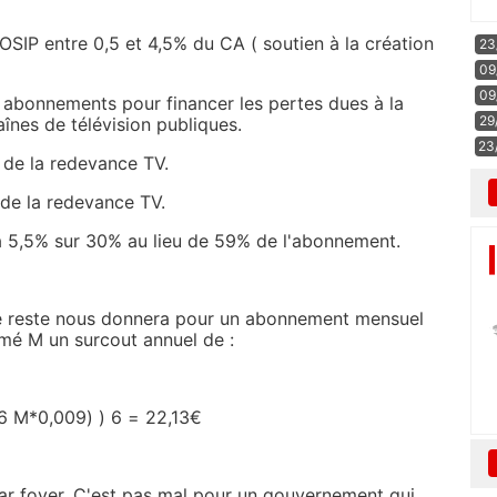
COSIP entre 0,5 et 4,5% du CA ( soutien à la création
23
09
09
s abonnements pour financer les pertes dues à la
29
aînes de télévision publiques.
23
 de la redevance TV.
de la redevance TV.
 à 5,5% sur 30% au lieu de 59% de l'abonnement.
le reste nous donnera pour un abonnement mensuel
é M un surcout annuel de :
96 M*0,009) ) 6 = 22,13€
ar foyer. C'est pas mal pour un gouvernement qui