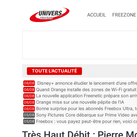
ACCUEIL
FREEZONE
TOUTE L'ACTUALITÉ
Disney+ annonce étudier le lancement d’une offre
06/08
Quand Orange installe des zones de Wi-Fi gratui
06/08
La nouvelle application Freenetic prépare son arr
06/08
abonnés Freebox, testez la
Orange mise sur une nouvelle pépite de l’IA
06/08
Bonne surprise pour les abonnés Freebox Ultra, t
06/08
inclus
Sony Pictures Core débarque sur Prime Video avec
05/08
Freebox : vous payez peut-être pour rien, voici
05/08
abonnements TV oubliés
Très Haut Débit : Pierre M