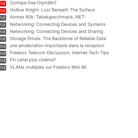
Comtpe free Orphélin?
/08
Hollow Knight  Lost Beneath The Surface
/08
Airmez 80k: Tabakgeschmack, NET-
/08
Technologie und Leistung im
Networking: Connecting Devices and Systems
/08
Networking: Connecting Devices and Sharing
/08
Information
Storage Drives: The Backbone of Reliable Data
/08
Management
une amelioration importante dans la reception
/08
WIFI
Freebox Telecom Discussion, Internet Tech Tips
/08
Communi
Fin canal plus cinéma?
/08
VLANs multiples sur Freebox Mini 4K
/08