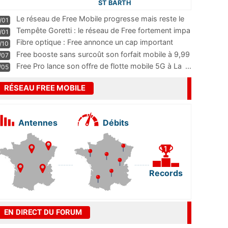
ST BARTH
Le réseau de Free Mobile progresse mais reste le
/01
m
...
Tempête Goretti : le réseau de Free fortement impa
/01
...
Fibre optique : Free annonce un cap important
/10
pass
...
Free booste sans surcoût son forfait mobile à 9,99
/07
...
Free Pro lance son offre de flotte mobile 5G à La
...
/05
RÉSEAU FREE MOBILE
Antennes
Débits
Records
EN DIRECT DU FORUM