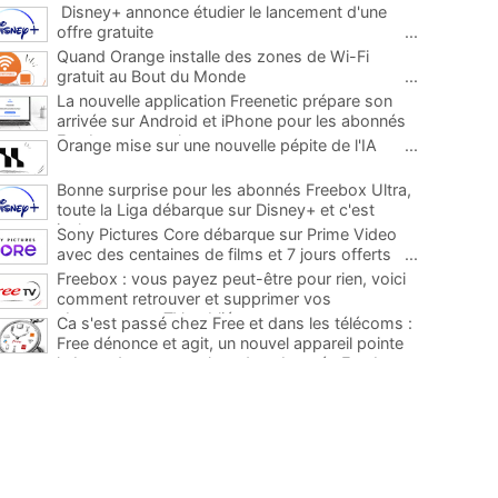
Disney+ annonce étudier le lancement d'une
offre gratuite
...
Quand Orange installe des zones de Wi-Fi
gratuit au Bout du Monde
...
La nouvelle application Freenetic prépare son
arrivée sur Android et iPhone pour les abonnés
Freebox, testez la
...
Orange mise sur une nouvelle pépite de l'IA
...
Bonne surprise pour les abonnés Freebox Ultra,
toute la Liga débarque sur Disney+ et c'est
inclus
...
Sony Pictures Core débarque sur Prime Video
avec des centaines de films et 7 jours offerts
...
Freebox : vous payez peut-être pour rien, voici
comment retrouver et supprimer vos
abonnements TV oubliés
...
Ca s'est passé chez Free et dans les télécoms :
Free dénonce et agit, un nouvel appareil pointe
le bout de son nez chez des abonnés Freebox...
...