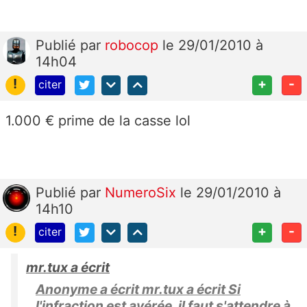
Publié
par
robocop
le 29/01/2010 à
14h04
!
+
-
citer
1.000 € prime de la casse lol
Publié
par
NumeroSix
le 29/01/2010 à
14h10
!
+
-
citer
mr.tux a écrit
Anonyme a écrit mr.tux a écrit Si
l'infraction est avérée, il faut s'attendre à