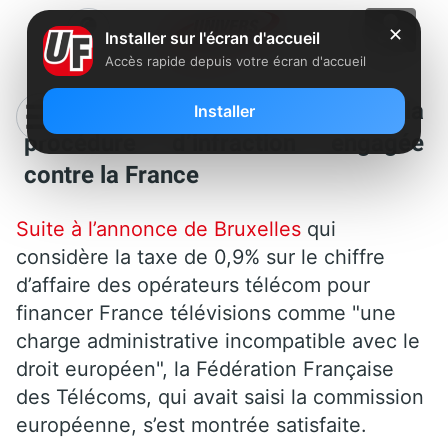
✕
Installer sur l'écran d'accueil
Accès rapide depuis votre écran d'accueil
Taxe télécom : La FFT satisfaite de la
Installer
procédure d’infraction engagée
contre la France
Suite à l’annonce de Bruxelles
qui
considère la taxe de 0,9% sur le chiffre
d’affaire des opérateurs télécom pour
financer France télévisions comme "une
charge administrative incompatible avec le
droit européen", la Fédération Française
des Télécoms, qui avait saisi la commission
européenne, s’est montrée satisfaite.