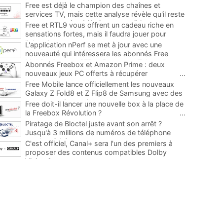
Free est déjà le champion des chaînes et
services TV, mais cette analyse révèle qu'il reste
encore au moins 141 ajouts possibles
...
Free et RTL9 vous offrent un cadeau riche en
sensations fortes, mais il faudra jouer pour
l'obtenir
...
L'application nPerf se met à jour avec une
nouveauté qui intéressera les abonnés Free
Mobile, Orange, SFR et Bouygues Telecom
...
Abonnés Freebox et Amazon Prime : deux
nouveaux jeux PC offerts à récupérer
...
Free Mobile lance officiellement les nouveaux
Galaxy Z Fold8 et Z Flip8 de Samsung avec des
promos et des cadeaux
...
Free doit-il lancer une nouvelle box à la place de
la Freebox Révolution ?
...
Piratage de Bloctel juste avant son arrêt ?
Jusqu'à 3 millions de numéros de téléphone
auraient fuité
...
C'est officiel, Canal+ sera l'un des premiers à
proposer des contenus compatibles Dolby
Vision 2
...