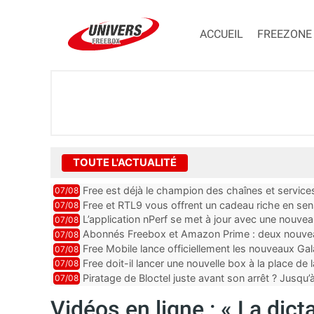
ACCUEIL
FREEZONE
TOUTE L'ACTUALITÉ
Free est déjà le champion des chaînes et services 
07/08
encore au moin...
Free et RTL9 vous offrent un cadeau riche en sens
07/08
l’obtenir
L’application nPerf se met à jour avec une nouvea
07/08
Mobile, Orange, SFR ...
Abonnés Freebox et Amazon Prime : deux nouveau
07/08
Free Mobile lance officiellement les nouveaux Ga
07/08
des promos et des cadeaux
Free doit-il lancer une nouvelle box à la place de
07/08
Piratage de Bloctel juste avant son arrêt ? Jusqu
07/08
auraient fuité
Vidéos en ligne : « La dicta