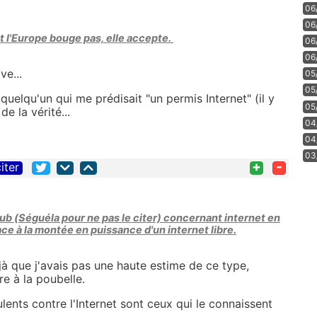
06
06
et l'Europe bouge pas, elle accepte.
06
06
ve...
05
05
quelqu'un qui me prédisait "un permis Internet" (il y
05
de la vérité...
04
04
03
+
-
iter
ub (Séguéla pour ne pas le citer) concernant internet en
 face à la montée en puissance d'un internet libre.
éjà que j'avais pas une haute estime de ce type,
re à la poubelle.
ulents contre l'Internet sont ceux qui le connaissent