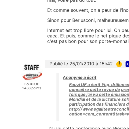
mal, voire pas du tout.
Et comme souvent, on a peur de l'in
Sinon pour Berlusconi, malheureuse
Internet est trop libre pour lui. On pe
caca. Et puis, comme le net pique de
c'est pas bon pour son porte-monnaie
!
Publié le 25/01/2010 à 15h42
c
Anonyme a écrit
Fouzi UF
Fouzi UF a écrit Yep, drôleme
2488 points
connaitre cette revue de press
fois que j'ai vu cette émission
Mondial et de la dictature sof
participation des financiers d
http://www.egaliteetreconcil
option=com_content&task=
J'ai vu cette conférence avec Pierre Hi