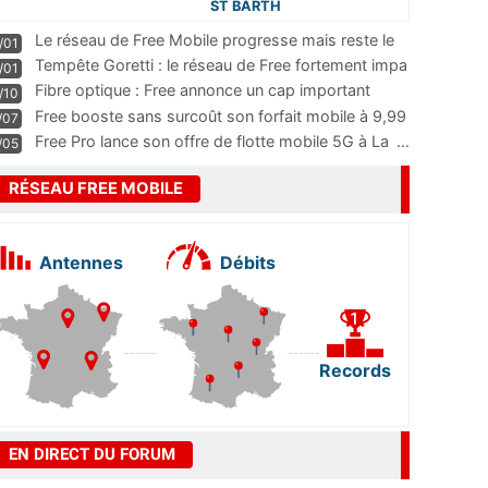
ST BARTH
Le réseau de Free Mobile progresse mais reste le
/01
m
...
Tempête Goretti : le réseau de Free fortement impa
/01
...
Fibre optique : Free annonce un cap important
/10
pass
...
Free booste sans surcoût son forfait mobile à 9,99
/07
...
Free Pro lance son offre de flotte mobile 5G à La
...
/05
RÉSEAU FREE MOBILE
Antennes
Débits
Records
EN DIRECT DU FORUM