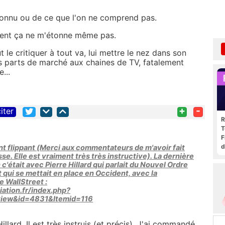
connu ou de ce que l'on ne comprend pas.
ment ça ne m'étonne même pas.
ut le critiquer à tout va, lui mettre le nez dans son
s parts de marché aux chaines de TV, fatalement
...
+
-
iter
R
T
F
d
nt flippant (Merci aux commentateurs de m'avoir fait
e. Elle est vraiment très très instructive). La dernière
 c'était avec Pierre Hillard qui parlait du Nouvel Ordre
t qui se mettait en place en Occident, avec la
e WallStreet :
iation.fr/index.php?
view&id=4831&Itemid=116
llard. Il est très instruis (et précis). J'ai commandé