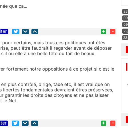
gnée que ça...
23
09
09
+
-
iter
29
23
r pour certains, mais tous ces politiques ont étés
rise, peut être faudrait il regarder avant de déposer
s'il ou elle à une belle tête ou fait de beaux
er fortement notre oppositions à ce projet si c'est le
 en plus contrôlé, dirigé, taxé etc, il est vrai que on
es libertés fondamentales devraient êtres préservées,
ur garantir les droits des citoyens et ne pas laisser
t le Net.
+
-
iter