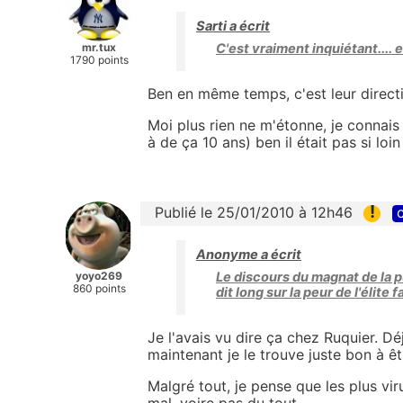
Sarti a écrit
mr.tux
C'est vraiment inquiétant.... 
1790 points
Ben en même temps, c'est leur directi
Moi plus rien ne m'étonne, je connais 
à de ça 10 ans) ben il était pas si loin 
!
Publié le 25/01/2010 à 12h46
c
Anonyme a écrit
yoyo269
Le discours du magnat de la p
860 points
dit long sur la peur de l'élite
Je l'avais vu dire ça chez Ruquier. D
maintenant je le trouve juste bon à êt
Malgré tout, je pense que les plus vir