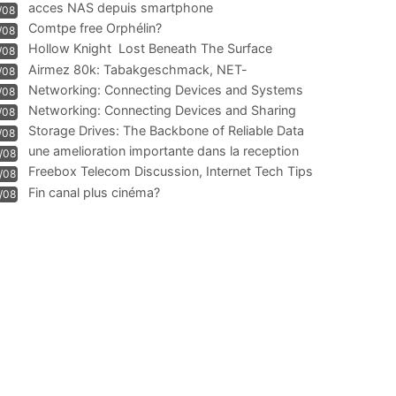
acces NAS depuis smartphone
/08
Comtpe free Orphélin?
/08
Hollow Knight  Lost Beneath The Surface
/08
Airmez 80k: Tabakgeschmack, NET-
/08
Technologie und Leistung im
Networking: Connecting Devices and Systems
/08
Networking: Connecting Devices and Sharing
/08
Information
Storage Drives: The Backbone of Reliable Data
/08
Management
une amelioration importante dans la reception
/08
WIFI
Freebox Telecom Discussion, Internet Tech Tips
/08
Communi
Fin canal plus cinéma?
/08