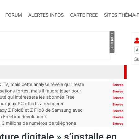
FORUM
ALERTES INFOS
CARTE FREE
SITES THÉMA-
PUBLICITÉ
Cr
TV, mais cette analyse révèle qu’il reste
Brèves
ations fortes, mais il faudra jouer pour
Brèves
uté qui intéressera les abonnés Free
Brèves
x jeux PC offerts à récupérer
Brèves
laxy Z Fold8 et Z Flip8 de Samsung avec
Brèves
 la Freebox Révolution ?
Brèves
’à 3 millions de numéros de téléphone
Brèves
ture digitale » s’installe en