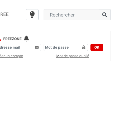
FREE
FREEZONE
OK
éer un compte
Mot de passe oublié