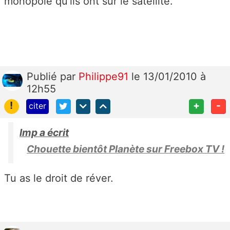
monopole qu'ils ont sur le satellite.
Publié
par
Philippe91
le 13/01/2010 à
12h55
!
+
-
citer
lmp a écrit
Chouette bientôt Planète sur Freebox TV !
Tu as le droit de réver.