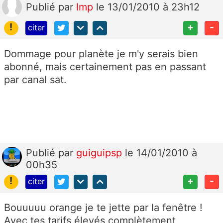
Publié
par
lmp
le 13/01/2010 à 23h12
!
+
-
citer
Dommage pour planète je m'y serais bien
abonné, mais certainement pas en passant
par canal sat.
Publié
par
guiguipsp
le 14/01/2010 à
00h35
!
+
-
citer
Bouuuuu orange je te jette par la fenêtre !
Avec tes tarifs élevés complètement