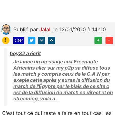
Publié
par
JalaL
le 12/01/2010 à 14h10
!
+
-
citer
boy32 a écrit
Je lance un message aux Freenaute
Africains aller sur my p2p sa diffuse tous
les match y compris ceux de le C.A.N par
exeple cette après y auras la diffusion du
match de l'Égypte par le biais de ce site c
est de la diffusion du match en direct et en
streaming, voilà a .
C'est tout ce qui reste a faire en tout cas, les