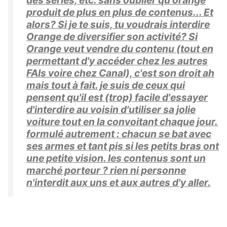
des séries, etc. sans oublier qu'orange
produit de plus en plus de contenus... Et
alors? Si je te suis, tu voudrais interdire
Orange de diversifier son activité? Si
Orange veut vendre du contenu (tout en
permettant d'y accéder chez les autres
FAIs voire chez Canal), c'est son droit ah
mais tout à fait. je suis de ceux qui
pensent qu'il est (trop) facile d'essayer
d'interdire au voisin d'utiliser sa jolie
voiture tout en la convoitant chaque jour.
formulé autrement : chacun se bat avec
ses armes et tant pis si les petits bras ont
une petite vision. les contenus sont un
marché porteur ? rien ni personne
n'interdit aux uns et aux autres d'y aller.