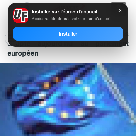
✕
Installer sur l'écran d'accueil
Accès rapide depuis votre écran d'accueil
Les 12 mesures du paquet télécoms
Installer
adopté aujourd’hui au parlement
européen