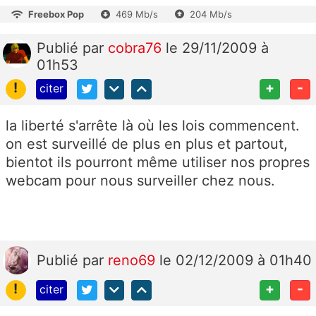
Freebox Pop
469 Mb/s
204 Mb/s
Publié
par
cobra76
le 29/11/2009 à
01h53
!
+
-
citer
la liberté s'arrête là où les lois commencent.
on est surveillé de plus en plus et partout,
bientot ils pourront même utiliser nos propres
webcam pour nous surveiller chez nous.
Publié
par
reno69
le 02/12/2009 à 01h40
!
+
-
citer