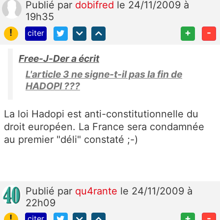
Publié
par
dobifred
le 24/11/2009 à
19h35
!
+
-
citer
Free-J-Der a écrit
L'article 3 ne signe-t-il pas la fin de
HADOPI ???
La loi Hadopi est anti-constitutionnelle du
droit européen. La France sera condamnée
au premier "déli" constaté ;-)
Publié
par
qu4rante
le 24/11/2009 à
22h09
!
+
-
citer