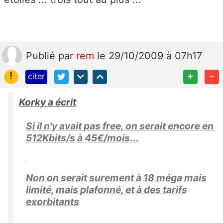
Publié
par
rem
le 29/10/2009 à 07h17
!
+
-
citer
Korky a écrit
Si il n'y avait pas free, on serait encore en
512Kbits/s à 45€/mois...
Non on serait surement à 18 méga mais
limité, mais plafonné, et à des tarifs
exorbitants