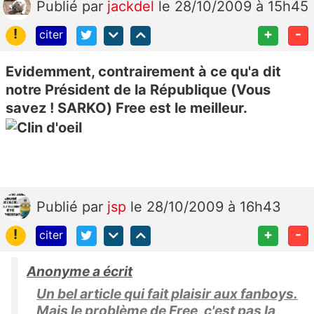
Publié
par
jackdel
le 28/10/2009 à 15h45
!
+
-
citer
Evidemment, contrairement à ce qu'a dit
notre Président de la République (Vous
savez ! SARKO) Free est le meilleur.
Publié
par
jsp
le 28/10/2009 à 16h43
!
+
-
citer
Anonyme a écrit
Un bel article qui fait plaisir aux fanboys.
Mais le problème de Free, c'est pas la