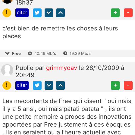
18h37
!
+
-
citer
c'est bien de remettre les choses à leurs
places
Free
40.46 Mb/s
19.29 Mb/s
Publié
par
grimmydav
le 28/10/2009 à
20h49
!
+
-
citer
Les mecontents de Free qui disent " oui mais
il y a 5 ans , oui mais patati patata " , ils ont
une petite memoire a propos des innovations
apportées par Free justement à ces époques
. Ils en seraient ou a l'heure actuelle avec