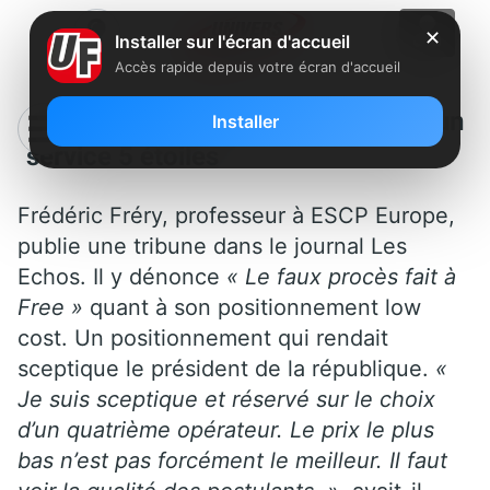
✕
Installer sur l'écran d'accueil
Accès rapide depuis votre écran d'accueil
Free : Un prix low cost pour un
Installer
service 5 étoiles
Frédéric Fréry, professeur à ESCP Europe,
publie une tribune dans le journal Les
Echos. Il y dénonce
« Le faux procès fait à
Free »
quant à son positionnement low
cost. Un positionnement qui rendait
sceptique le président de la république.
«
Je suis sceptique et réservé sur le choix
d’un quatrième opérateur. Le prix le plus
bas n’est pas forcément le meilleur. Il faut