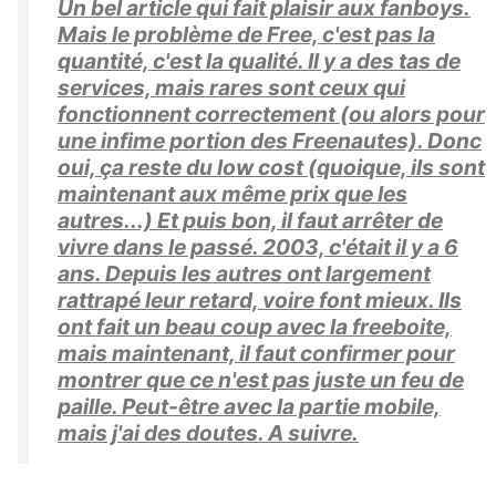
Un bel article qui fait plaisir aux fanboys.
Mais le problème de Free, c'est pas la
quantité, c'est la qualité. Il y a des tas de
services, mais rares sont ceux qui
fonctionnent correctement (ou alors pour
une infime portion des Freenautes). Donc
oui, ça reste du low cost (quoique, ils sont
maintenant aux même prix que les
autres...) Et puis bon, il faut arrêter de
vivre dans le passé. 2003, c'était il y a 6
ans. Depuis les autres ont largement
rattrapé leur retard, voire font mieux. Ils
ont fait un beau coup avec la freeboite,
mais maintenant, il faut confirmer pour
montrer que ce n'est pas juste un feu de
paille. Peut-être avec la partie mobile,
mais j'ai des doutes. A suivre.