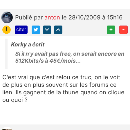
Publié
par
anton
le 28/10/2009 à 15h16
!
+
-
citer
Korky a écrit
Si il n'y avait pas free, on serait encore en
512Kbits/s à 45€/mois...
C'est vrai que c'est relou ce truc, on le voit
de plus en plus souvent sur les forums ce
lien. Ils gagnent de la thune quand on clique
ou quoi ?