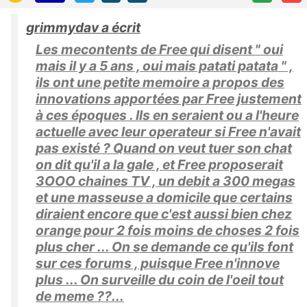
grimmydav a écrit
Les mecontents de Free qui disent " oui
mais il y a 5 ans , oui mais patati patata " ,
ils ont une petite memoire a propos des
innovations apportées par Free justement
à ces époques . Ils en seraient ou a l'heure
actuelle avec leur operateur si Free n'avait
pas existé ? Quand on veut tuer son chat
on dit qu'il a la gale , et Free proposerait
3OOO chaines TV , un debit a 300 megas
et une masseuse a domicile que certains
diraient encore que c'est aussi bien chez
orange pour 2 fois moins de choses 2 fois
plus cher ... On se demande ce qu'ils font
sur ces forums , puisque Free n'innove
plus ... On surveille du coin de l'oeil tout
de meme ??...