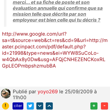
merci... et sa fiche de poste et son
évaluation annuelle qui confirme que sa
mission telle que décrite par son
employeur est bien celle qui tu décris ?
http://www.google.com/url?
sa=t&source=web&ct=res&cd=9&url=http://m
aster.pcinpact.com/pdf/default.php?
id=21998&type=news&ei=WYW8SuCoLo-
w4QbAx8y0Dw&usg=AFQjCNHEZENCKoxRL
GpLEOPmbpshzmubBA
Publié
par
yoyo269
le 25/09/2009 à
11h00
!
+
-
citer