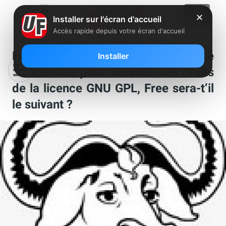
✕
Installer sur l'écran d'accueil
Accès rapide depuis votre écran d'accueil
Edu4 est la premiére société
Installer
condamnée pour violation des droits
de la licence GNU GPL, Free sera-t’il
le suivant ?