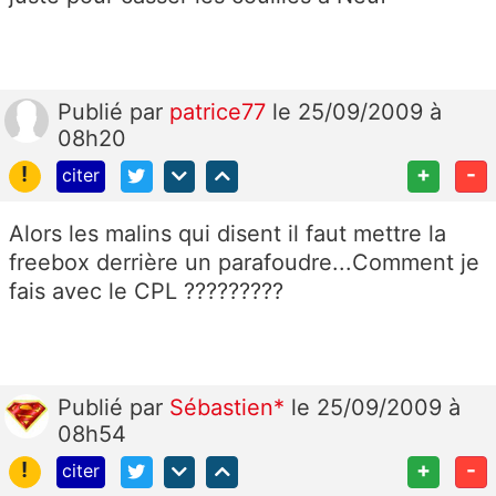
Publié
par
patrice77
le 25/09/2009 à
08h20
!
+
-
citer
Alors les malins qui disent il faut mettre la
freebox derrière un parafoudre...Comment je
fais avec le CPL ?????????
Publié
par
Sébastien*
le 25/09/2009 à
08h54
!
+
-
citer