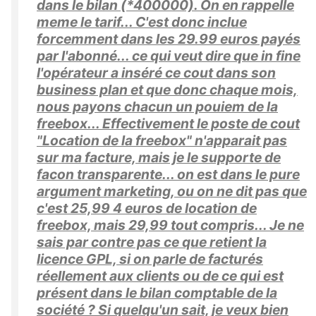
dans le bilan (*400000). On en rappelle
meme le tarif... C'est donc inclue
forcemment dans les 29.99 euros payés
par l'abonné... ce qui veut dire que in fine
l'opérateur a inséré ce cout dans son
business plan et que donc chaque mois,
nous payons chacun un pouiem de la
freebox... Effectivement le poste de cout
"Location de la freebox" n'apparait pas
sur ma facture, mais je le supporte de
facon transparente... on est dans le pure
argument marketing, ou on ne dit pas que
c'est 25,99 4 euros de location de
freebox, mais 29,99 tout compris... Je ne
sais par contre pas ce que retient la
licence GPL, si on parle de facturés
réellement aux clients ou de ce qui est
présent dans le bilan comptable de la
société ? Si quelqu'un sait, je veux bien