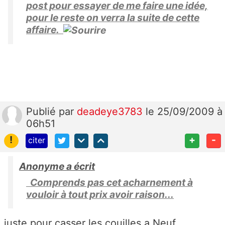
post pour essayer de me faire une idée,
pour le reste on verra la suite de cette
affaire.
Publié
par
deadeye3783
le 25/09/2009 à
06h51
!
+
-
citer
Anonyme a écrit
Comprends pas cet acharnement à
vouloir à tout prix avoir raison...
juste pour casser les couilles a Neuf