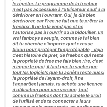
le répéter. Le programme de la freebox
n'est pas accessible à l'utilisateur sauf à la
détériorer en l'ouvrant. Oui, je dis bien
détériorer, car Free ne fait que te prêter la
freebox. Il ne te la vend pas et ne
t'autorise pas à l'ouvrir ou la bidouiller. un
vrai fanboys aveugle, comme je l'ai bien
dit tu cherche n'importe quel excuse
bidon pour protéger l'improtégable, deja
c'est histoire de pret, de freebox qui reste
la proprieté de free me fais bien rire, c'est
n'importe quoi, il faut que tu sache que
tout les logiciels que tu achète reste aussi
la propriété de l'ayant-droit, il ne
t'appartient jamais, tu achète une licence
d'utilisation pour une version, tout
comme la freebox dont tu achete le droit
de l'utilisé et de te connecter a leurs
reseaux mois apres mois, ca ne dispense