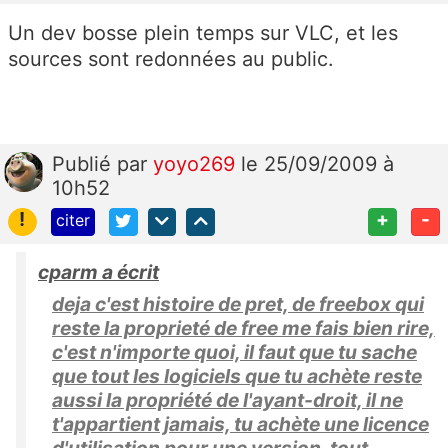
Un dev bosse plein temps sur VLC, et les
sources sont redonnées au public.
Publié
par
yoyo269
le 25/09/2009 à
10h52
!
+
-
citer
cparm a écrit
deja c'est histoire de pret, de freebox qui
reste la proprieté de free me fais bien rire,
c'est n'importe quoi, il faut que tu sache
que tout les logiciels que tu achète reste
aussi la propriété de l'ayant-droit, il ne
t'appartient jamais, tu achète une licence