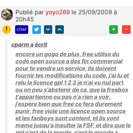
Publié
par
yoyo269
le 25/09/2009 à
20h45
!
+
-
citer
cparm a écrit
encore un gogo de plus, free utilise du
code open source a des fin commercial
pour te vendre un service, ils doivent
fournir les modifications du code, j'ai lu et
relu la licence gpl 1 2 3 je n'ai vu nul part
ou on peu s'abstenir de ca, que la freebox
t'appartienne ou pas n'a rien a voir,
j'espère bien que free ce fera durement
punir, free viole une licence open source
et les fanboys sont content, et ils vont
meme jusqu'a insulter la FSF, et dire que le
gpl c'est de la merde, c'est le monde a