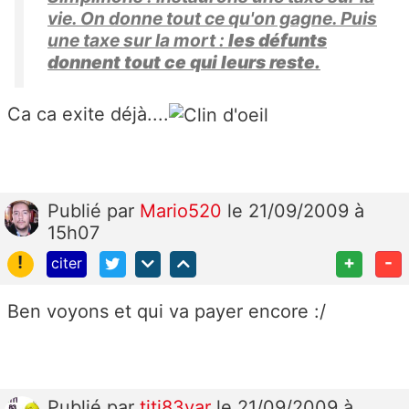
vie. On donne tout ce qu'on gagne. Puis
une taxe sur la mort :
les défunts
donnent tout ce qui leurs reste.
Ca ca exite déjà....
Publié
par
Mario520
le 21/09/2009 à
15h07
!
+
-
citer
Ben voyons et qui va payer encore :/
Publié
par
titi83var
le 21/09/2009 à