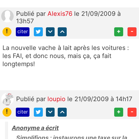
Publié
par
Alexis76
le 21/09/2009 à
13h57
!
+
-
citer
La nouvelle vache à lait après les voitures :
les FAI, et donc nous, mais ça, ça fait
longtemps!
Publié
par
loupio
le 21/09/2009 à 14h17
!
+
-
citer
Anonyme a écrit
Simplifions : instaurons une taxe sur la