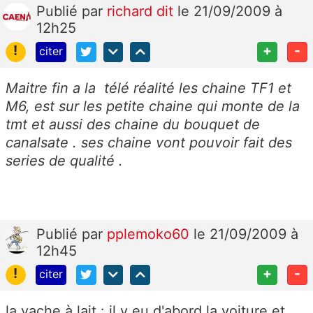
Publié
par
richard dit
le 21/09/2009 à
12h25
!
+
-
citer
Maitre fin a la télé réalité les chaine TF1 et
M6, est sur les petite chaine qui monte de la
tmt et aussi des chaine du bouquet de
canalsate . ses chaine vont pouvoir fait des
series de qualité .
Publié
par
pplemoko60
le 21/09/2009 à
12h45
!
+
-
citer
la vache à lait : il y eu d'abord la voiture et