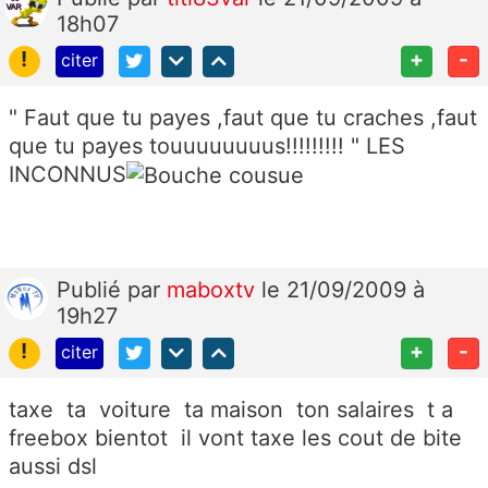
18h07
!
+
-
citer
" Faut que tu payes ,faut que tu craches ,faut
que tu payes touuuuuuuus!!!!!!!!! " LES
INCONNUS
Publié
par
maboxtv
le 21/09/2009 à
19h27
!
+
-
citer
taxe ta voiture ta maison ton salaires t a
freebox bientot il vont taxe les cout de bite
aussi dsl