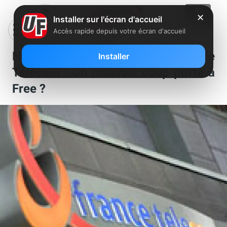
✕
Installer sur l'écran d'accueil
Accès rapide depuis votre écran d'accueil
Nomination de Richard chez France
Installer
Télécom : Un mauvais coup porté à
Free ?