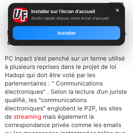
✕
Installer sur l'écran d'accueil
Accès rapide depuis votre écran d'accueil
HADOPI: les emails également mis
Installer
sous surveillance
PC Inpact s’est penché sur un terme utilisé
à plusieurs reprises dans le projet de loi
Hadopi qui doit être voté par les
parlementaires : " Communications
électroniques" . Selon la lecture d’un juriste
qualifié, les "communications
électroniques" englobent le P2P, les sites
de
streaming
mais également la
correspondance privée comme les emails