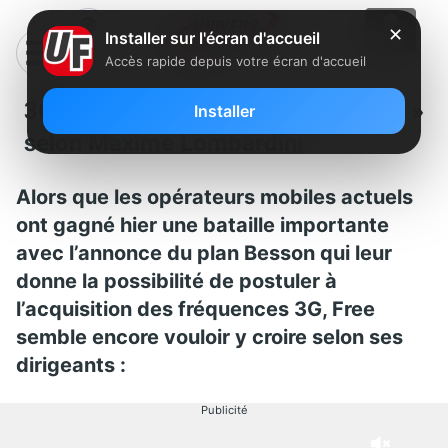
✕
Installer sur l'écran d'accueil
Accès rapide depuis votre écran d'accueil
3G/Free : « Tout n’est pas joué »
Installer
selon Maxime Lombardini
Alors que les opérateurs mobiles actuels
ont gagné hier une bataille importante
avec l’annonce du plan Besson qui leur
donne la possibilité de postuler à
l’acquisition des fréquences 3G, Free
semble encore vouloir y croire selon ses
dirigeants :
Publicité