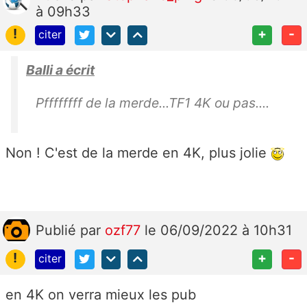
à 09h33
!
+
-
citer
Balli a écrit
Pffffffff de la merde...TF1 4K ou pas....
Non ! C'est de la merde en 4K, plus jolie
Publié
par
ozf77
le 06/09/2022 à 10h31
!
+
-
citer
en 4K on verra mieux les pub