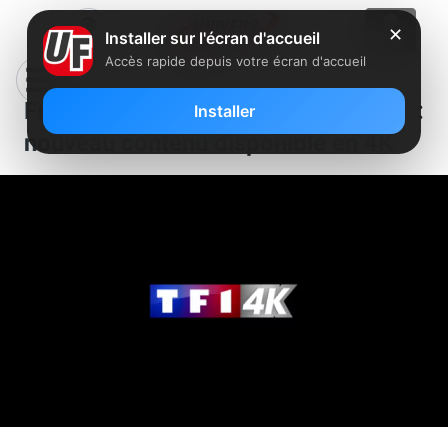
✕
Installer sur l'écran d'accueil
Accès rapide depuis votre écran d'accueil
Freebox Mini 4K, Pop et Delta :
Installer
nouveau contenu disponible en 4K