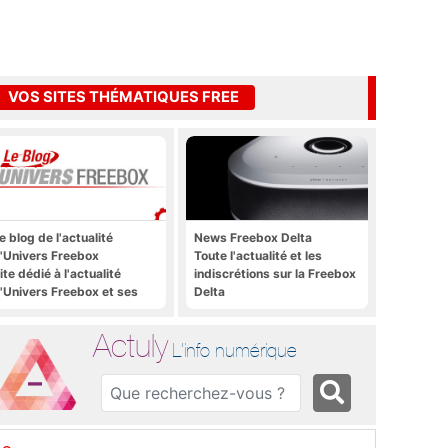
VOS SITES THÉMATIQUES FREE
e blog de l'actualité
News Freebox Delta
'Univers Freebox
Toute l'actualité et les
ite dédié à l'actualité
indiscrétions sur la Freebox
'Univers Freebox et ses
Delta
pplications mobiles, aux
orums, aux sites
Actuly
hématiques Actuly, à
L'info numérique
reezone, etc.