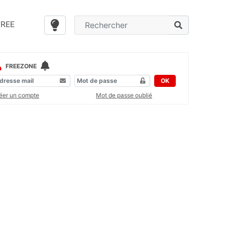
FREE
FREEZONE
OK
éer un compte
Mot de passe oublié