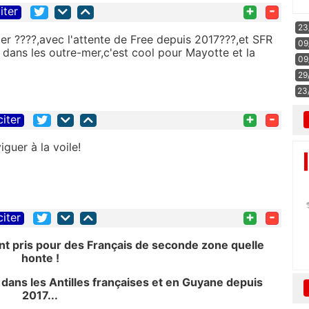
+
-
iter
23
er ????,avec l'attente de Free depuis 2017???,et SFR
09
ans les outre-mer,c'est cool pour Mayotte et la
09
29
23
+
-
citer
iguer à la voile!
+
-
citer
ont pris pour des Français de seconde zone quelle
honte !
e dans les Antilles françaises et en Guyane depuis
2017...