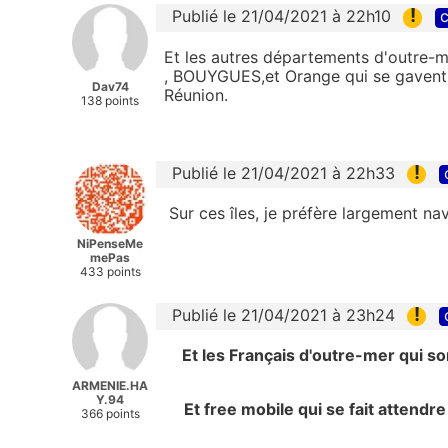
!
Publié le 21/04/2021 à 22h10
c
Et les autres départements d'outre-m
, BOUYGUES,et Orange qui se gavent d
Dav74
Réunion.
138 points
!
Publié le 21/04/2021 à 22h33
Sur ces îles, je préfère largement nav
NiPenseMe
mePas
433 points
!
Publié le 21/04/2021 à 23h24
Et les Français d'outre-mer qui s
ARMENIE.HA
Y.94
Et free mobile qui se fait attendr
366 points