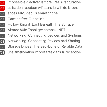
Impossible d'activer la fibre Free + facturation
/08
résiliation
utilisation répéteur wifi sans le wifi de la box
/08
acces NAS depuis smartphone
/08
Comtpe free Orphélin?
/08
Hollow Knight  Lost Beneath The Surface
/08
Airmez 80k: Tabakgeschmack, NET-
/08
Technologie und Leistung im
Networking: Connecting Devices and Systems
/08
Networking: Connecting Devices and Sharing
/08
Information
Storage Drives: The Backbone of Reliable Data
/08
Management
une amelioration importante dans la reception
/08
WIFI