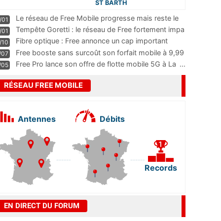
ST BARTH
Le réseau de Free Mobile progresse mais reste le
/01
m
...
Tempête Goretti : le réseau de Free fortement impa
/01
...
Fibre optique : Free annonce un cap important
/10
pass
...
Free booste sans surcoût son forfait mobile à 9,99
/07
...
Free Pro lance son offre de flotte mobile 5G à La
...
/05
RÉSEAU FREE MOBILE
Antennes
Débits
Records
EN DIRECT DU FORUM