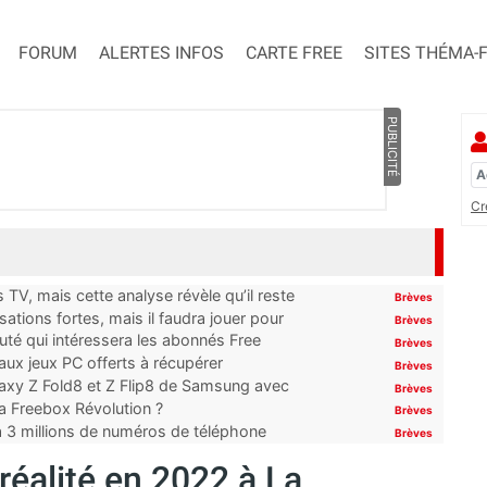
FORUM
ALERTES INFOS
CARTE FREE
SITES THÉMA-
PUBLICITÉ
Cr
TV, mais cette analyse révèle qu’il reste
Brèves
ations fortes, mais il faudra jouer pour
Brèves
uté qui intéressera les abonnés Free
Brèves
x jeux PC offerts à récupérer
Brèves
laxy Z Fold8 et Z Flip8 de Samsung avec
Brèves
 la Freebox Révolution ?
Brèves
’à 3 millions de numéros de téléphone
Brèves
réalité en 2022 à La