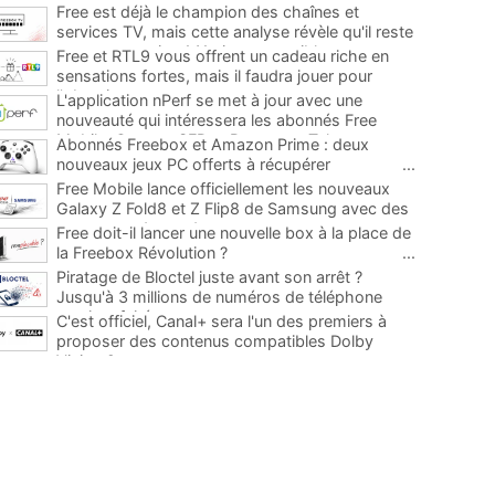
Free est déjà le champion des chaînes et
services TV, mais cette analyse révèle qu'il reste
encore au moins 141 ajouts possibles
...
Free et RTL9 vous offrent un cadeau riche en
sensations fortes, mais il faudra jouer pour
l'obtenir
...
L'application nPerf se met à jour avec une
nouveauté qui intéressera les abonnés Free
Mobile, Orange, SFR et Bouygues Telecom
...
Abonnés Freebox et Amazon Prime : deux
nouveaux jeux PC offerts à récupérer
...
Free Mobile lance officiellement les nouveaux
Galaxy Z Fold8 et Z Flip8 de Samsung avec des
promos et des cadeaux
...
Free doit-il lancer une nouvelle box à la place de
la Freebox Révolution ?
...
Piratage de Bloctel juste avant son arrêt ?
Jusqu'à 3 millions de numéros de téléphone
auraient fuité
...
C'est officiel, Canal+ sera l'un des premiers à
proposer des contenus compatibles Dolby
Vision 2
...