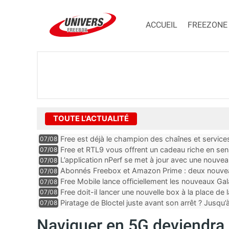
ACCUEIL
FREEZONE
TOUTE L'ACTUALITÉ
Free est déjà le champion des chaînes et services 
07/08
encore au moin...
Free et RTL9 vous offrent un cadeau riche en sens
07/08
l’obtenir
L’application nPerf se met à jour avec une nouvea
07/08
Mobile, Orange, SFR ...
Abonnés Freebox et Amazon Prime : deux nouveau
07/08
Free Mobile lance officiellement les nouveaux Ga
07/08
des promos et des cadeaux
Free doit-il lancer une nouvelle box à la place de
07/08
Piratage de Bloctel juste avant son arrêt ? Jusqu
07/08
auraient fuité
Naviguer en 5G deviendra 