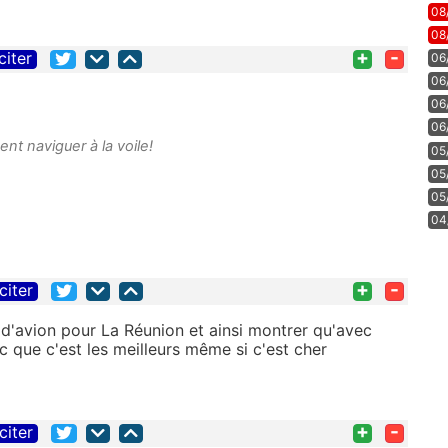
08
08
+
-
citer
06
06
06
06
ent naviguer à la voile!
05
05
05
04
+
-
citer
t d'avion pour La Réunion et ainsi montrer qu'avec
 que c'est les meilleurs même si c'est cher
+
-
citer