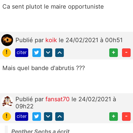
Ca sent plutot le maire opportuniste
Publié
par
koik
le 24/02/2021 à 00h51
!
+
-
citer
Mais quel bande d'abrutis ???
Publié
par
fansat70
le 24/02/2021 à
09h22
!
+
-
citer
Penther Sechs a écrit