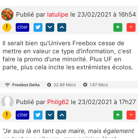
Publié
par
latulipe
le 23/02/2021 à 16h54
!
+
-
citer
Il serait bien qu'Univers Freebox cesse de
mettre en valeur ce type d'information, c'est
faire la promo d'une minorité. Plus UF en
parle, plus cela incite les extrémistes écolos.
Freebox Delta
22.89 Mb/s
1.87 Mb/s
Publié
par
Philg62
le 23/02/2021 à 17h27
!
+
-
citer
“Je suis là en tant que maire, mais également