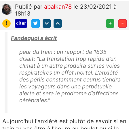
Publié
par
abalkan78
le 23/02/2021 à
18h13
!
+
-
citer
Fandequoi a écrit
peur du train : un rapport de 1835
disait: "La translation trop rapide d’un
climat à un autre produira sur les voies
respiratoires un effet mortel. L’anxiété
des périls constamment courus tiendra
les voyageurs dans une perpétuelle
alerte et sera le prodrome d’affections
cérébrales."
Aujourd'hui l'anxiété est plutôt de savoir si en
train tu vas être à l'heure au boulot ou si le