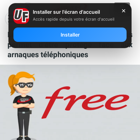
✕
Installer sur l'écran d'accueil
Accès rapide depuis votre écran d'accueil
Le saviez-vous : Free Réunion vous
Installer
permet d’être protégé face aux
arnaques téléphoniques