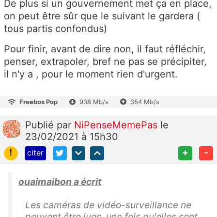
De plus si un gouvernement met ça en place,
on peut être sûr que le suivant le gardera (
tous partis confondus)
Pour finir, avant de dire non, il faut réfléchir,
penser, extrapoler, bref ne pas se précipiter,
il n'y a , pour le moment rien d'urgent.
Freebox Pop
938 Mb/s
354 Mb/s
Publié
par
NiPenseMemePas
le
23/02/2021 à 15h30
!
+
-
citer
ouaimaibon a écrit
Les caméras de vidéo-surveillance ne
peuvent être lues, une fois qu'elles sont