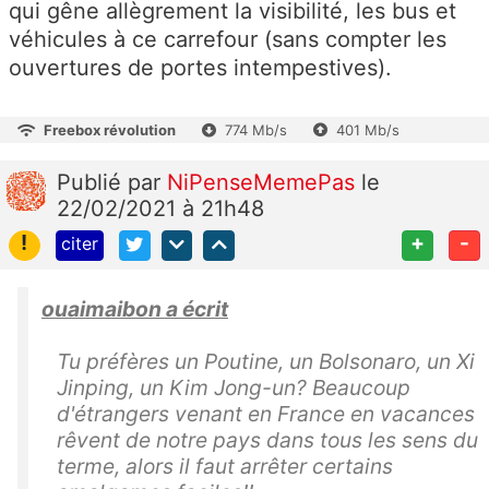
qui gêne allègrement la visibilité, les bus et
véhicules à ce carrefour (sans compter les
ouvertures de portes intempestives).
Freebox révolution
774 Mb/s
401 Mb/s
Publié
par
NiPenseMemePas
le
22/02/2021 à 21h48
!
+
-
citer
ouaimaibon a écrit
Tu préfères un Poutine, un Bolsonaro, un
Xi
Jinping, un Kim Jong-un? Beaucoup
d'étrangers venant en France en vacances
rêvent de notre pays dans tous les sens du
terme, alors il faut arrêter certains