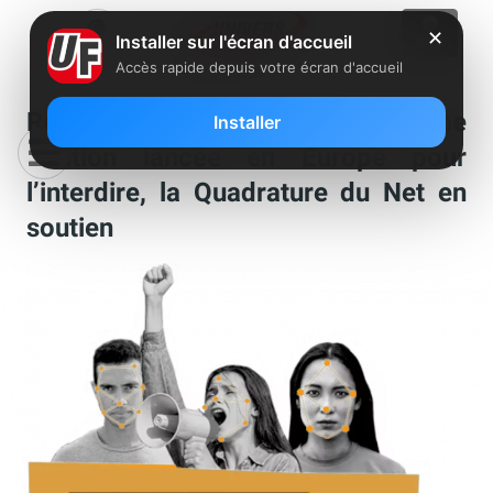
✕
Installer sur l'écran d'accueil
Accès rapide depuis votre écran d'accueil
Reconnaissance faciale : une
Installer
pétition lancée en Europe pour
l’interdire, la Quadrature du Net en
soutien