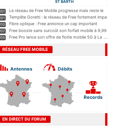
ST BARTH
Le réseau de Free Mobile progresse mais reste le
/01
m
...
Tempête Goretti : le réseau de Free fortement impa
/01
...
Fibre optique : Free annonce un cap important
/10
pass
...
Free booste sans surcoût son forfait mobile à 9,99
/07
...
Free Pro lance son offre de flotte mobile 5G à La
...
/05
RÉSEAU FREE MOBILE
Antennes
Débits
Records
EN DIRECT DU FORUM