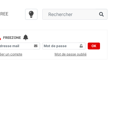
FREE
FREEZONE
OK
éer un compte
Mot de passe oublié