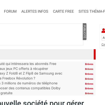
FORUM
ALERTES INFOS
CARTE FREE
SITES THÉMA-
PUBLICITÉ
Cr
uté qui intéressera les abonnés Free
Brèves
x jeux PC offerts à récupérer
Brèves
laxy Z Fold8 et Z Flip8 de Samsung avec
Brèves
 la Freebox Révolution ?
Brèves
’à 3 millions de numéros de téléphone
Brèves
proposer des contenus compatibles Dolby
Brèves
gratuite
Brèves
uvelle société pour gérer