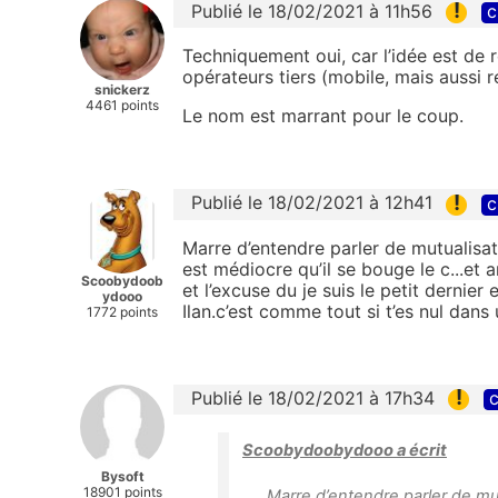
!
Publié le 18/02/2021 à 11h56
c
Techniquement oui, car l’idée est de r
opérateurs tiers (mobile, mais aussi r
snickerz
4461 points
Le nom est marrant pour le coup.
!
Publié le 18/02/2021 à 12h41
c
Marre d’entendre parler de mutualisati
est médiocre qu’il se bouge le c...et 
Scoobydoob
et l’excuse du je suis le petit dernier
ydooo
Ilan.c’est comme tout si t’es nul dans
1772 points
!
Publié le 18/02/2021 à 17h34
c
Scoobydoobydooo a écrit
Bysoft
18901 points
Marre d’entendre parler de mutu