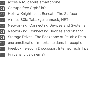
acces NAS depuis smartphone
/08
Comtpe free Orphélin?
/08
Hollow Knight  Lost Beneath The Surface
/08
Airmez 80k: Tabakgeschmack, NET-
/08
Technologie und Leistung im
Networking: Connecting Devices and Systems
/08
Networking: Connecting Devices and Sharing
/08
Information
Storage Drives: The Backbone of Reliable Data
/08
Management
une amelioration importante dans la reception
/08
WIFI
Freebox Telecom Discussion, Internet Tech Tips
/08
Communi
Fin canal plus cinéma?
/08