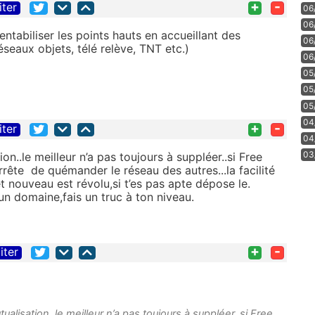
+
-
iter
06
06
entabiliser les points hauts en accueillant des
06
éseaux objets, télé relève, TNT etc.)
06
05
05
05
04
+
-
iter
04
03
on..le meilleur n’a pas toujours à suppléer..si Free
arrête de quémander le réseau des autres...la facilité
 et nouveau est révolu,si t’es pas apte dépose le.
 un domaine,fais un truc à ton niveau.
+
-
iter
alisation..le meilleur n’a pas toujours à suppléer..si Free