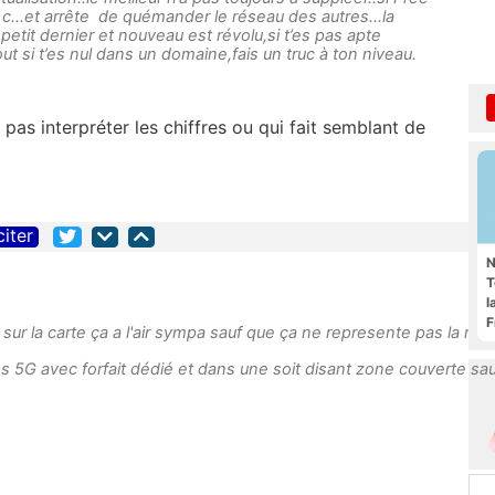
 c...et arrête de quémander le réseau des autres...la
le petit dernier et nouveau est révolu,si t’es pas apte
ut si t’es nul dans un domaine,fais un truc à ton niveau.
 pas interpréter les chiffres ou qui fait semblant de
citer
N
T
l
F
sur la carte ça a l'air sympa sauf que ça ne represente pas la réal
5G avec forfait dédié et dans une soit disant zone couverte sauf 