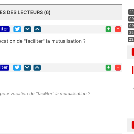
S DES LECTEURS (6)
23
09
09
+
-
iter
29
23
ation de "faciliter" la mutualisation ?
+
-
iter
our vocation de "faciliter" la mutualisation ?