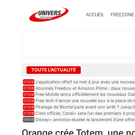
ACCUEIL
FREEZONE
TOUTE L'ACTUALITÉ
L’application nPerf se met à jour avec une nouvea
07/08
Mobile, Orange, SFR ...
Abonnés Freebox et Amazon Prime : deux nouveau
07/08
Free Mobile lance officiellement les nouveaux Ga
07/08
des promos et des cadeaux
Free doit-il lancer une nouvelle box à la place de
07/08
Piratage de Bloctel juste avant son arrêt ? Jusqu
07/08
auraient fuité
C’est officiel, Canal+ sera l’un des premiers à 
07/08
Vision 2
Disney+ annonce étudier le lancement d’une offre 
06/08
Orange crée Totem, une no