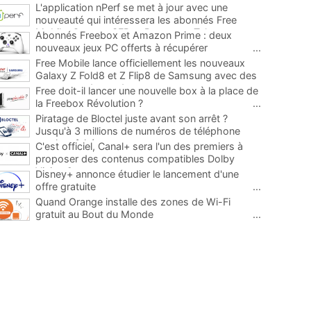
L'application nPerf se met à jour avec une
nouveauté qui intéressera les abonnés Free
Mobile, Orange, SFR et Bouygues Telecom
...
Abonnés Freebox et Amazon Prime : deux
nouveaux jeux PC offerts à récupérer
...
Free Mobile lance officiellement les nouveaux
Galaxy Z Fold8 et Z Flip8 de Samsung avec des
promos et des cadeaux
...
Free doit-il lancer une nouvelle box à la place de
la Freebox Révolution ?
...
Piratage de Bloctel juste avant son arrêt ?
Jusqu'à 3 millions de numéros de téléphone
auraient fuité
...
C'est officiel, Canal+ sera l'un des premiers à
proposer des contenus compatibles Dolby
Vision 2
...
Disney+ annonce étudier le lancement d'une
offre gratuite
...
Quand Orange installe des zones de Wi-Fi
gratuit au Bout du Monde
...