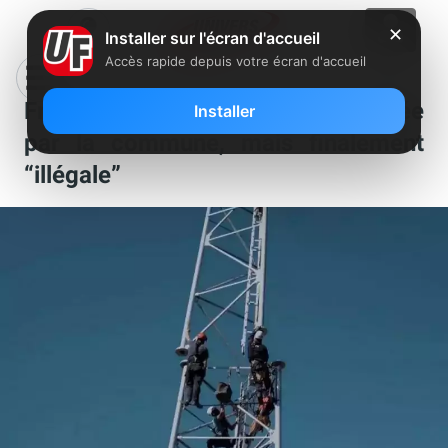
✕
Installer sur l'écran d'accueil
Accès rapide depuis votre écran d'accueil
Free Mobile : une antenne validée
Installer
par la commune, mais finalement
“illégale”