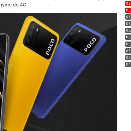
08
onyme de 4G.
08
06
06
06
06
05
05
05
04