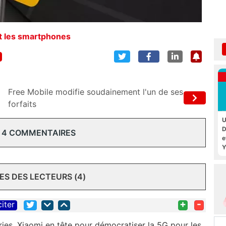
et les smartphones
Free Mobile modifie soudainement l'un de ses
forfaits
U
D
 4 COMMENTAIRES
e
Y
S DES LECTEURS (4)
+
-
citer
ries, Xiaomi en tête pour démocratiser la 5G pour les