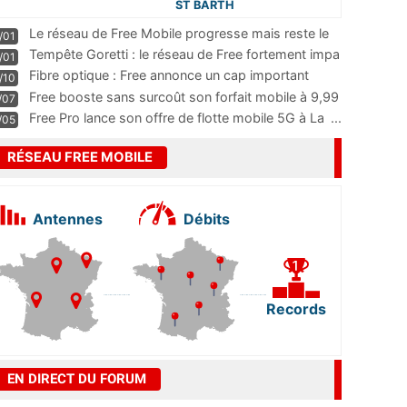
ST BARTH
Le réseau de Free Mobile progresse mais reste le
/01
m
...
Tempête Goretti : le réseau de Free fortement impa
/01
...
Fibre optique : Free annonce un cap important
/10
pass
...
Free booste sans surcoût son forfait mobile à 9,99
/07
...
Free Pro lance son offre de flotte mobile 5G à La
...
/05
RÉSEAU FREE MOBILE
Antennes
Débits
Records
EN DIRECT DU FORUM