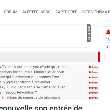
FORUM
ALERTES INFOS
CARTE FREE
SITES THÉMA-
PUBLICITÉ
Cr
TV, mais cette analyse révèle qu’il reste
Brèves
ations fortes, mais il faudra jouer pour
Brèves
uté qui intéressera les abonnés Free
Brèves
x jeux PC offerts à récupérer
Brèves
laxy Z Fold8 et Z Flip8 de Samsung avec
Brèves
 la Freebox Révolution ?
Brèves
’à 3 millions de numéros de téléphone
Brèves
nouvelle son entrée de