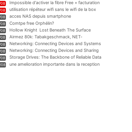
Impossible d'activer la fibre Free + facturation
/08
résiliation
utilisation répéteur wifi sans le wifi de la box
/08
acces NAS depuis smartphone
/08
Comtpe free Orphélin?
/08
Hollow Knight  Lost Beneath The Surface
/08
Airmez 80k: Tabakgeschmack, NET-
/08
Technologie und Leistung im
Networking: Connecting Devices and Systems
/08
Networking: Connecting Devices and Sharing
/08
Information
Storage Drives: The Backbone of Reliable Data
/08
Management
une amelioration importante dans la reception
/08
WIFI