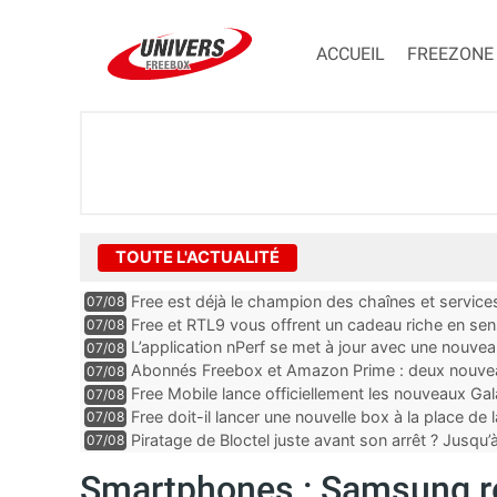
ACCUEIL
FREEZONE
TOUTE L'ACTUALITÉ
Free est déjà le champion des chaînes et services 
07/08
encore au moin...
Free et RTL9 vous offrent un cadeau riche en sens
07/08
l’obtenir
L’application nPerf se met à jour avec une nouvea
07/08
Mobile, Orange, SFR ...
Abonnés Freebox et Amazon Prime : deux nouveau
07/08
Free Mobile lance officiellement les nouveaux Ga
07/08
des promos et des cadeaux
Free doit-il lancer une nouvelle box à la place de
07/08
Piratage de Bloctel juste avant son arrêt ? Jusqu
07/08
auraient fuité
Smartphones : Samsung re