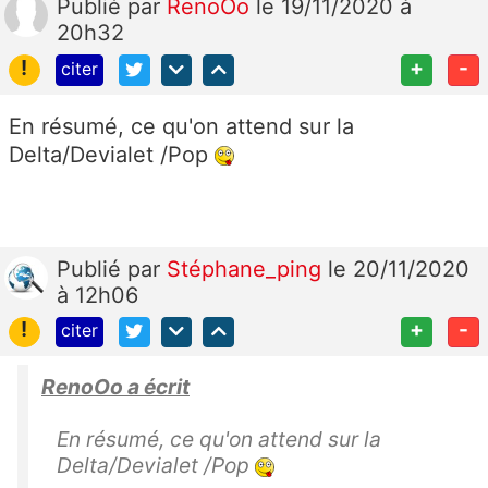
Publié
par
RenoOo
le 19/11/2020 à
20h32
!
+
-
citer
En résumé, ce qu'on attend sur la
Delta/Devialet /Pop
Publié
par
Stéphane_ping
le 20/11/2020
à 12h06
!
+
-
citer
RenoOo a écrit
En résumé, ce qu'on attend sur la
Delta/Devialet /Pop