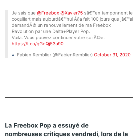
Je sais que
@Freebox
@Xavier75
sâ€™en tamponnent le
coquillart mais aujourdâ€™hui Ã§a fait 100 jours que jâ€™ai
demandÃ© un renouvellement de ma Freebox
Revolution par une Delta+Player Pop.
Voila. Vous pouvez continuer votre soirÃ©e.
https://t.co/qGqQj53u90
Fabien Remblier (@FabienRemblier)
October 31, 2020
La Freebox Pop a essuyé de
nombreuses critiques vendredi, lors de la