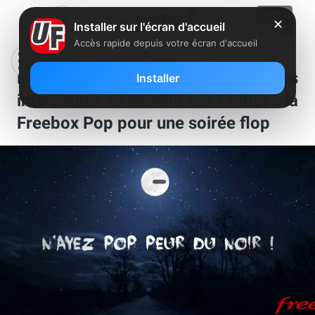
✕
Installer sur l'écran d'accueil
Accès rapide depuis votre écran d'accueil
Free, SFR, Orange et Bouygues : les
Installer
internautes se lâchent sur Twitter… la
Freebox Pop pour une soirée flop