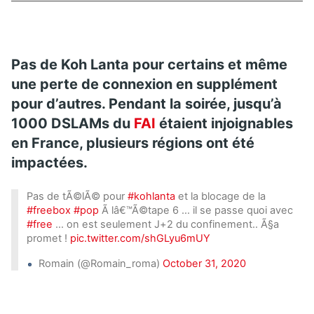
Pas de Koh Lanta pour certains et même
une perte de connexion en supplément
pour d’autres. Pendant la soirée, jusqu’à
1000 DSLAMs du
FAI
étaient injoignables
en France, plusieurs régions ont été
impactées.
Pas de tÃ©lÃ© pour
#kohlanta
et la blocage de la
#freebox
#pop
Ã lâ€™Ã©tape 6 … il se passe quoi avec
#free
… on est seulement J+2 du confinement.. Ã§a
promet !
pic.twitter.com/shGLyu6mUY
Romain (@Romain_roma)
October 31, 2020