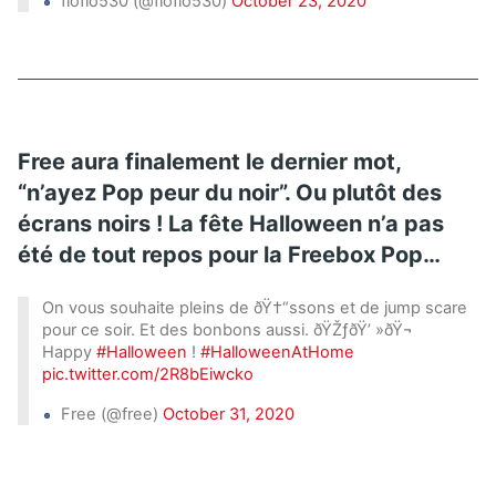
floflo530 (@floflo530)
October 23, 2020
Free aura finalement le dernier mot,
“n’ayez Pop peur du noir”. Ou plutôt des
écrans noirs ! La fête Halloween n’a pas
été de tout repos pour la Freebox Pop…
On vous souhaite pleins de ðŸ†“ssons et de jump scare
pour ce soir. Et des bonbons aussi. ðŸŽƒðŸ’ »ðŸ¬
Happy
#Halloween
!
#HalloweenAtHome
pic.twitter.com/2R8bEiwcko
Free (@free)
October 31, 2020