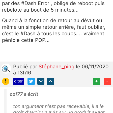
par des #Dash Error , obligé de reboot puis
rebelote au bout de 5 minutes...
Quand à la fonction de retour au dévut ou
même un simple retour arrière, faut oublier,
c'est le #Dash à tous les coups.... vraiment
pénible cette POP...
Publié
par
Stéphane_ping
le 06/11/2020
à 13h16
!
+
-
citer
ozf77 a écrit
ton argument n'est pas recevable, il a le
droit d'avoir un avis sur un produit avant