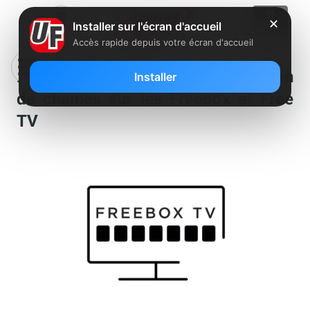
✕
Installer sur l'écran d'accueil
Accès rapide depuis votre écran d'accueil
Free : une nouvelle renumérotation
Installer
de chaînes sur les Freebox et Free
TV