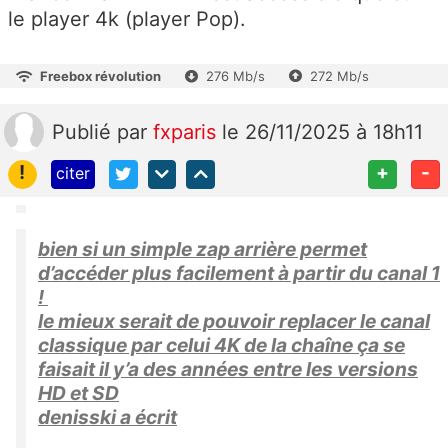
le player 4k (player Pop).
Freebox révolution
276 Mb/s
272 Mb/s
Publié
par
fxparis
le 26/11/2025 à 18h11
!
+
-
citer
bien si un simple zap arrière permet
d’accéder plus facilement à partir du canal 1
!
le mieux serait de pouvoir replacer le canal
classique par celui 4K de la chaîne ça se
faisait il y’a des années entre les versions
HD et SD
denisski a écrit