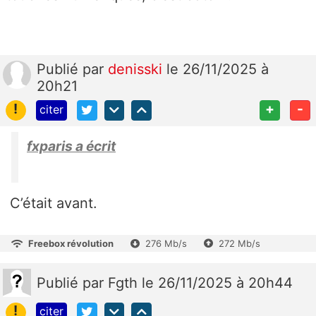
Publié
par
denisski
le 26/11/2025 à
20h21
!
+
-
citer
fxparis a écrit
C’était avant.
Freebox révolution
276 Mb/s
272 Mb/s
Publié
par
Fgth
le 26/11/2025 à 20h44
!
citer