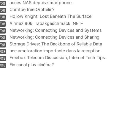
acces NAS depuis smartphone
/08
Comtpe free Orphélin?
/08
Hollow Knight  Lost Beneath The Surface
/08
Airmez 80k: Tabakgeschmack, NET-
/08
Technologie und Leistung im
Networking: Connecting Devices and Systems
/08
Networking: Connecting Devices and Sharing
/08
Information
Storage Drives: The Backbone of Reliable Data
/08
Management
une amelioration importante dans la reception
/08
WIFI
Freebox Telecom Discussion, Internet Tech Tips
/08
Communi
Fin canal plus cinéma?
/08