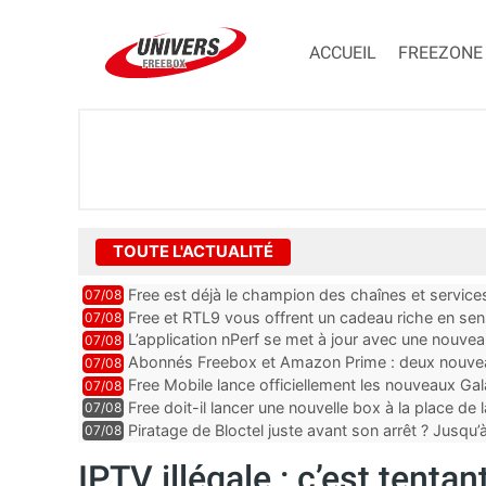
ACCUEIL
FREEZONE
TOUTE L'ACTUALITÉ
Free est déjà le champion des chaînes et services 
07/08
encore au moin...
Free et RTL9 vous offrent un cadeau riche en sens
07/08
l’obtenir
L’application nPerf se met à jour avec une nouvea
07/08
Mobile, Orange, SFR ...
Abonnés Freebox et Amazon Prime : deux nouveau
07/08
Free Mobile lance officiellement les nouveaux Ga
07/08
des promos et des cadeaux
Free doit-il lancer une nouvelle box à la place de
07/08
Piratage de Bloctel juste avant son arrêt ? Jusqu
07/08
auraient fuité
IPTV illégale : c’est tentan