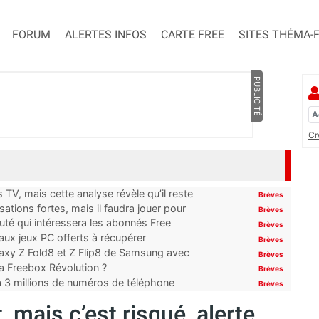
FORUM
ALERTES INFOS
CARTE FREE
SITES THÉMA-
PUBLICITÉ
Cr
TV, mais cette analyse révèle qu’il reste
Brèves
ations fortes, mais il faudra jouer pour
Brèves
uté qui intéressera les abonnés Free
Brèves
x jeux PC offerts à récupérer
Brèves
laxy Z Fold8 et Z Flip8 de Samsung avec
Brèves
 la Freebox Révolution ?
Brèves
’à 3 millions de numéros de téléphone
Brèves
t, mais c’est risqué, alerte