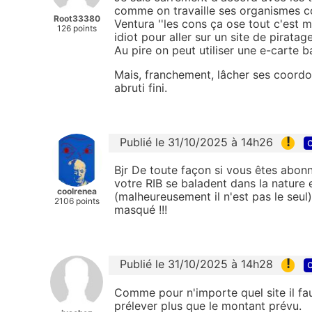
comme on travaille ses organismes 
Root33380
Ventura ''les cons ça ose tout c'est m
126 points
idiot pour aller sur un site de pirata
Au pire on peut utiliser une e-carte b
Mais, franchement, lâcher ses coord
abruti fini.
!
Publié le 31/10/2025 à 14h26
c
Bjr De toute façon si vous êtes abon
votre RIB se baladent dans la nature
coolrenea
(malheureusement il n'est pas le seul) 
2106 points
masqué !!!
!
Publié le 31/10/2025 à 14h28
c
Comme pour n'importe quel site il fa
prélever plus que le montant prévu.