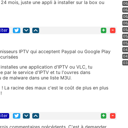
4 mois, juste une appli à installer sur la box ou
06
06
06
06
+
-
iter
05
05
05
04
rnisseurs IPTV qui acceptent Paypal ou Google Play
curisées
04
03
nstalles une application d'IPTV ou VLC, tu
ie par le service d'IPTV et tu l'ouvres dans
ou de malware dans une liste M3U.
x ! La racine des maux c'est le coût de plus en plus
!
+
-
iter
 trois commentaires précédents. C'est à demander