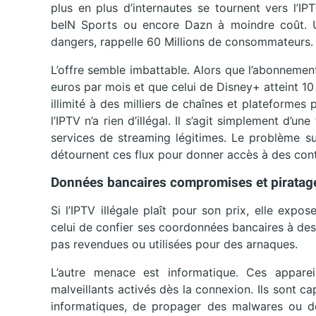
plus en plus d’internautes se tournent vers l’IP
beIN Sports ou encore Dazn à moindre coût. U
dangers, rappelle 60 Millions de consommateurs.
L’offre semble imbattable. Alors que l’abonnemen
euros par mois et que celui de Disney+ atteint 10
illimité à des milliers de chaînes et plateforme
l’IPTV n’a rien d’illégal. Il s’agit simplement d’un
services de streaming légitimes. Le problème sur
détournent ces flux pour donner accès à des cont
Données bancaires compromises et piratag
Si l’IPTV illégale plaît pour son prix, elle expo
celui de confier ses coordonnées bancaires à des 
pas revendues ou utilisées pour des arnaques.
L’autre menace est informatique. Ces appareil
malveillants activés dès la connexion. Ils sont cap
informatiques, de propager des malwares ou de 