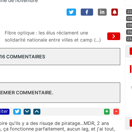
zine de novembre
23
09
09
29
O
Fibre optique : les élus réclament une
23
solidarité nationale entre villes et camp (...)
 16 COMMENTAIRES
REMIER COMMENTAIRE.
+
-
iter
ire qu'ils y a des risuqe de piratage...MDR, 2 ans
 ça fonctionne parfaitement, aucun lag, et j'ai tout,