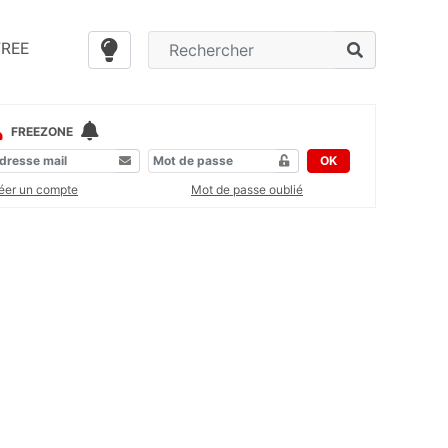
FREE
FREEZONE
OK
éer un compte
Mot de passe oublié