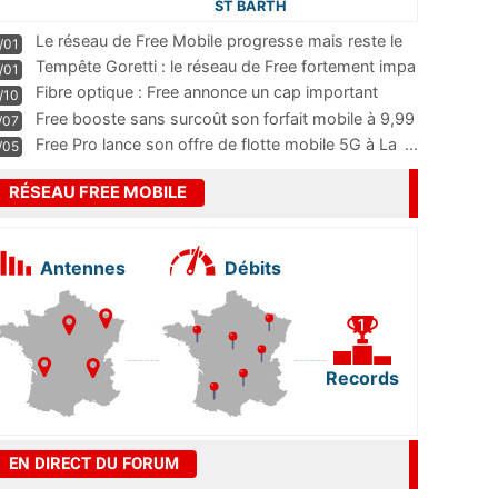
ST BARTH
Le réseau de Free Mobile progresse mais reste le
/01
m
...
Tempête Goretti : le réseau de Free fortement impa
/01
...
Fibre optique : Free annonce un cap important
/10
pass
...
Free booste sans surcoût son forfait mobile à 9,99
/07
...
Free Pro lance son offre de flotte mobile 5G à La
...
/05
RÉSEAU FREE MOBILE
Antennes
Débits
Records
EN DIRECT DU FORUM