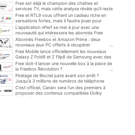
Free est déjà le champion des chaînes et
services TV, mais cette analyse révèle qu'il reste
encore au moins 141 ajouts possibles
...
Free et RTL9 vous offrent un cadeau riche en
sensations fortes, mais il faudra jouer pour
l'obtenir
...
L'application nPerf se met à jour avec une
nouveauté qui intéressera les abonnés Free
Mobile, Orange, SFR et Bouygues Telecom
...
Abonnés Freebox et Amazon Prime : deux
nouveaux jeux PC offerts à récupérer
...
Free Mobile lance officiellement les nouveaux
Galaxy Z Fold8 et Z Flip8 de Samsung avec des
promos et des cadeaux
...
Free doit-il lancer une nouvelle box à la place de
la Freebox Révolution ?
...
Piratage de Bloctel juste avant son arrêt ?
Jusqu'à 3 millions de numéros de téléphone
auraient fuité
...
C'est officiel, Canal+ sera l'un des premiers à
proposer des contenus compatibles Dolby
Vision 2
...