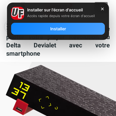
✕
Installer sur l'écran d'accueil
Accès rapide depuis votre écran d'accueil
Le saviez-vous : il est très simple de
Installer
piloter votre player Révolution ou
Delta Devialet avec votre
smartphone