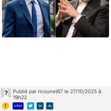
Publié
par
ricounet67
le 27/10/2025 à
19h22
!
citer