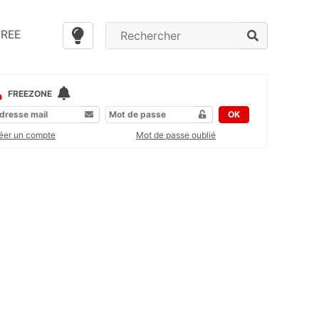
FREE
FREEZONE
OK
éer un compte
Mot de passe oublié