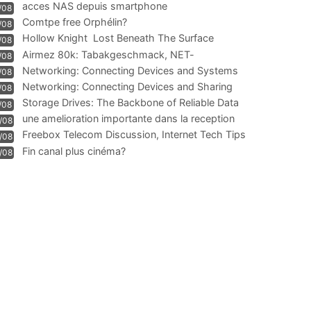
acces NAS depuis smartphone
/08
Comtpe free Orphélin?
/08
Hollow Knight  Lost Beneath The Surface
/08
Airmez 80k: Tabakgeschmack, NET-
/08
Technologie und Leistung im
Networking: Connecting Devices and Systems
/08
Networking: Connecting Devices and Sharing
/08
Information
Storage Drives: The Backbone of Reliable Data
/08
Management
une amelioration importante dans la reception
/08
WIFI
Freebox Telecom Discussion, Internet Tech Tips
/08
Communi
Fin canal plus cinéma?
/08