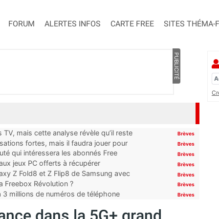
FORUM
ALERTES INFOS
CARTE FREE
SITES THÉMA-
PUBLICITÉ
Cr
TV, mais cette analyse révèle qu’il reste
Brèves
ations fortes, mais il faudra jouer pour
Brèves
uté qui intéressera les abonnés Free
Brèves
x jeux PC offerts à récupérer
Brèves
laxy Z Fold8 et Z Flip8 de Samsung avec
Brèves
 la Freebox Révolution ?
Brèves
’à 3 millions de numéros de téléphone
Brèves
lance dans la 5G+ grand