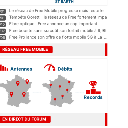
ST BARTH
Le réseau de Free Mobile progresse mais reste le
/01
m
...
Tempête Goretti : le réseau de Free fortement impa
/01
...
Fibre optique : Free annonce un cap important
/10
pass
...
Free booste sans surcoût son forfait mobile à 9,99
/07
...
Free Pro lance son offre de flotte mobile 5G à La
...
/05
RÉSEAU FREE MOBILE
Antennes
Débits
Records
EN DIRECT DU FORUM