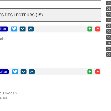
06
06
06
 DES LECTEURS (15)
06
05
+
-
iter
05
05
oah
04
04
03
+
-
citer
ois wooah
l lol