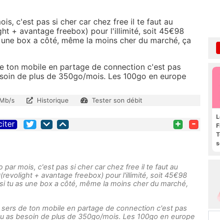
, c'est pas si cher car chez free il te faut au
 + avantage freebox) pour l'illimité, soit 45€98
s une box a côté, même la moins cher du marché, ça
de ton mobile en partage de connection c'est pas
besoin de plus de 350go/mois. Les 100go en europe
 Mb/s
Historique
Tester son débit
L
+
-
citer
F
T
s
R
e
ar mois, c'est pas si cher car chez free il te faut au
olight + avantage freebox) pour l'illimité, soit 45€98
si tu as une box a côté, même la moins cher du marché,
e sers de ton mobile en partage de connection c'est pas
 tu as besoin de plus de 350go/mois. Les 100go en europe