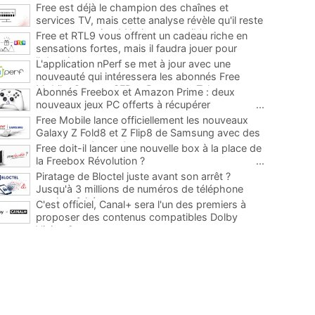
Free est déjà le champion des chaînes et
services TV, mais cette analyse révèle qu'il reste
encore au moins 141 ajouts possibles
...
Free et RTL9 vous offrent un cadeau riche en
sensations fortes, mais il faudra jouer pour
l'obtenir
...
L'application nPerf se met à jour avec une
nouveauté qui intéressera les abonnés Free
Mobile, Orange, SFR et Bouygues Telecom
...
Abonnés Freebox et Amazon Prime : deux
nouveaux jeux PC offerts à récupérer
...
Free Mobile lance officiellement les nouveaux
Galaxy Z Fold8 et Z Flip8 de Samsung avec des
promos et des cadeaux
...
Free doit-il lancer une nouvelle box à la place de
la Freebox Révolution ?
...
Piratage de Bloctel juste avant son arrêt ?
Jusqu'à 3 millions de numéros de téléphone
auraient fuité
...
C'est officiel, Canal+ sera l'un des premiers à
proposer des contenus compatibles Dolby
Vision 2
...