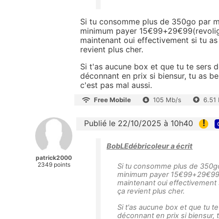
Si tu consomme plus de 350go par mois
minimum payer 15€99+29€99(revolight
maintenant oui effectivement si tu a
revient plus cher.
Si t'as aucune box et que tu te sers 
déconnant en prix si biensur, tu as 
c'est pas mal aussi.
Free Mobile
105 Mb/s
6.51
!
Publié le 22/10/2025 à 10h40
BobLEdébricoleur a écrit
patrick2000
2349 points
Si tu consomme plus de 350go p
minimum payer 15€99+29€99(rev
maintenant oui effectivement 
ça revient plus cher.
Si t'as aucune box et que tu t
déconnant en prix si biensur,