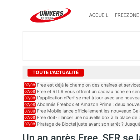
ACCUEIL
FREEZONE
TOUTE L'ACTUALITÉ
Free est déjà le champion des chaînes et services 
07/08
encore au moin...
Free et RTL9 vous offrent un cadeau riche en sens
07/08
l’obtenir
L’application nPerf se met à jour avec une nouvea
07/08
Mobile, Orange, SFR ...
Abonnés Freebox et Amazon Prime : deux nouveau
07/08
Free Mobile lance officiellement les nouveaux Ga
07/08
des promos et des cadeaux
Free doit-il lancer une nouvelle box à la place de
07/08
Piratage de Bloctel juste avant son arrêt ? Jusqu
07/08
auraient fuité
Un an après Free, SFR se 