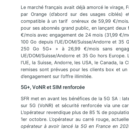
Le marché français avait déjà amorcé le virage, Fr
par Orange (d’abord sur des usages ciblés) et
compatible à un tarif onéreux de 59,99 €/mois. 
pour ses abonnés grand public, en lançant deux f
€/mois avec engagement de 24 mois (31,99 €/mois
100 Go depuis l’UE/DOM/Suisse/Andorre et 35 Go
250 Go 5G+ » à 26,99 €/mois sans engage
UE/DOM/Suisse/Andorre et 35 Go hors Europe. Le
l’UE, la Suisse, Andorre, les USA, le Canada, la C
remises sont prévues pour les clients box et u
d’engagement sur l’offre illimitée.
5G+, VoNR et SIM renforcée
SFR met en avant les bénéfices de la 5G SA : late
sur 5G (VoNR) et sécurité renforcée via une car
L’opérateur revendique plus de 85 % de populati
1er octobre. L’opérateur au carré rouge, actuelle
opérateur à avoir lancé la 5G en France en 2020