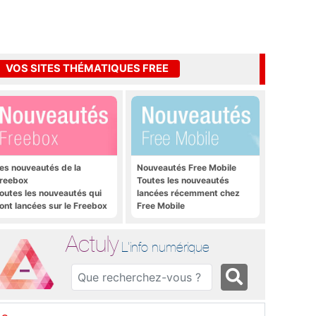
VOS SITES THÉMATIQUES FREE
es nouveautés de la
Nouveautés Free Mobile
reebox
Toutes les nouveautés
outes les nouveautés qui
lancées récemment chez
ont lancées sur le Freebox
Free Mobile
évolution, Freebox Mini 4K
t Freebox Crystal
Actuly
L'info numérique