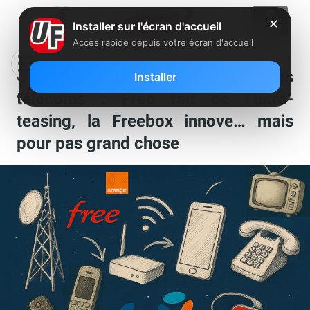
✕
Installer sur l'écran d'accueil
Accès rapide depuis votre écran d'accueil
Ca s’est passé chez Free et dans les
Installer
télécoms : Free fait de l’ultra-
teasing, la Freebox innove… mais
pour pas grand chose