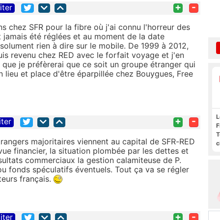
+
-
iter
s chez SFR pour la fibre où j'ai connu l'horreur des
 jamais été réglées et au moment de la date
absolument rien à dire sur le mobile. De 1999 à 2012,
uis revenu chez RED avec le forfait voyage et j'en
in que je préfèrerai que ce soit un groupe étranger qui
 lieu et place d'être éparpillée chez Bouygues, Free
L
+
-
iter
F
T
trangers majoritaires viennent au capital de SFR-RED
c
vue financier, la situation plombée par les dettes et
l
ésultats commerciaux la gestion calamiteuse de P.
s
 ou fonds spéculatifs éventuels. Tout ça va se régler
teurs français.
+
-
iter