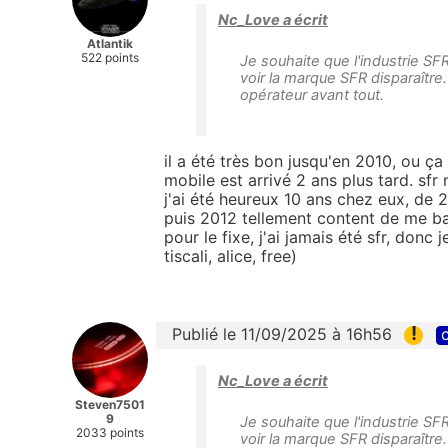
Nc_Love a écrit
Atlantik
522 points
Je souhaite que l'industrie SF
voir la marque SFR disparaître
opérateur avant tout.
il a été très bon jusqu'en 2010, ou ç
mobile est arrivé 2 ans plus tard. sfr 
j'ai été heureux 10 ans chez eux, de
puis 2012 tellement content de me barr
pour le fixe, j'ai jamais été sfr, donc 
tiscali, alice, free)
!
Publié le 11/09/2025 à 16h56
c
Nc_Love a écrit
Steven7501
9
Je souhaite que l'industrie SF
2033 points
voir la marque SFR disparaître