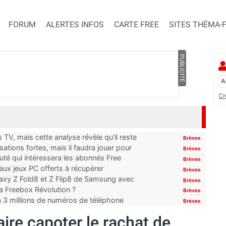
FORUM
ALERTES INFOS
CARTE FREE
SITES THÉMA-
PUBLICITÉ
Cr
TV, mais cette analyse révèle qu’il reste
Brèves
ations fortes, mais il faudra jouer pour
Brèves
uté qui intéressera les abonnés Free
Brèves
x jeux PC offerts à récupérer
Brèves
laxy Z Fold8 et Z Flip8 de Samsung avec
Brèves
 la Freebox Révolution ?
Brèves
’à 3 millions de numéros de téléphone
Brèves
ire capoter le rachat de