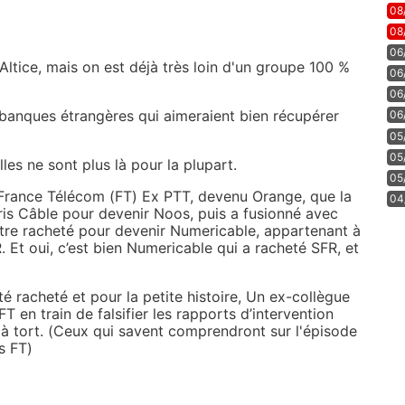
08
08
06
'Altice, mais on est déjà très loin d'un groupe 100 %
06
06
s banques étrangères qui aimeraient bien récupérer
06
05
05
les ne sont plus là pour la plupart.
05
 France Télécom (FT) Ex PTT, devenu Orange, que la
04
ris Câble pour devenir Noos, puis a fusionné avec
tre racheté pour devenir Numericable, appartenant à
. Et oui, c’est bien Numericable qui a racheté SFR, et
été racheté et pour la petite histoire, Un ex-collègue
T en train de falsifier les rapports d’intervention
 tort. (Ceux qui savent comprendront sur l'épisode
s FT)