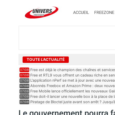
ACCUEIL
FREEZONE
TOUTE L'ACTUALITÉ
Free est déjà le champion des chaînes et services 
07/08
encore au moin...
Free et RTL9 vous offrent un cadeau riche en sens
07/08
l’obtenir
L’application nPerf se met à jour avec une nouvea
07/08
Mobile, Orange, SFR ...
Abonnés Freebox et Amazon Prime : deux nouveau
07/08
Free Mobile lance officiellement les nouveaux Ga
07/08
des promos et des cadeaux
Free doit-il lancer une nouvelle box à la place de
07/08
Piratage de Bloctel juste avant son arrêt ? Jusqu
07/08
auraient fuité
Le gouvernement pourra fa