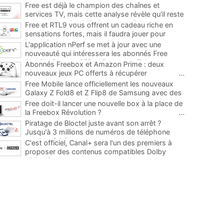
Free est déjà le champion des chaînes et
services TV, mais cette analyse révèle qu'il reste
encore au moins 141 ajouts possibles
...
Free et RTL9 vous offrent un cadeau riche en
sensations fortes, mais il faudra jouer pour
l'obtenir
...
L'application nPerf se met à jour avec une
nouveauté qui intéressera les abonnés Free
Mobile, Orange, SFR et Bouygues Telecom
...
Abonnés Freebox et Amazon Prime : deux
nouveaux jeux PC offerts à récupérer
...
Free Mobile lance officiellement les nouveaux
Galaxy Z Fold8 et Z Flip8 de Samsung avec des
promos et des cadeaux
...
Free doit-il lancer une nouvelle box à la place de
la Freebox Révolution ?
...
Piratage de Bloctel juste avant son arrêt ?
Jusqu'à 3 millions de numéros de téléphone
auraient fuité
...
C'est officiel, Canal+ sera l'un des premiers à
proposer des contenus compatibles Dolby
Vision 2
...