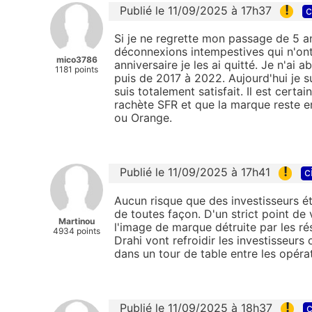
!
Publié le 11/09/2025 à 17h37
c
Si je ne regrette mon passage de 5 an
déconnexions intempestives qui n'ont
mico3786
anniversaire je les ai quitté. Je n'ai 
1181 points
puis de 2017 à 2022. Aujourd'hui je s
suis totalement satisfait. Il est certa
rachète SFR et que la marque reste en
ou Orange.
!
Publié le 11/09/2025 à 17h41
c
Aucun risque que des investisseurs é
de toutes façon. D'un strict point de 
Martinou
l'image de marque détruite par les r
4934 points
Drahi vont refroidir les investisseurs
dans un tour de table entre les opéra
!
Publié le 11/09/2025 à 18h37
c