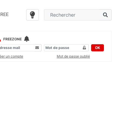
FREE
FREEZONE
OK
éer un compte
Mot de passe oublié