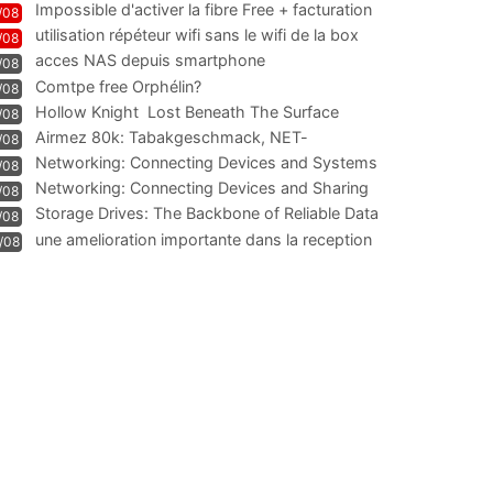
Impossible d'activer la fibre Free + facturation
/08
résiliation
utilisation répéteur wifi sans le wifi de la box
/08
acces NAS depuis smartphone
/08
Comtpe free Orphélin?
/08
Hollow Knight  Lost Beneath The Surface
/08
Airmez 80k: Tabakgeschmack, NET-
/08
Technologie und Leistung im
Networking: Connecting Devices and Systems
/08
Networking: Connecting Devices and Sharing
/08
Information
Storage Drives: The Backbone of Reliable Data
/08
Management
une amelioration importante dans la reception
/08
WIFI