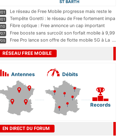
ST BARTH
Le réseau de Free Mobile progresse mais reste le
/01
m
...
Tempête Goretti : le réseau de Free fortement impa
/01
...
Fibre optique : Free annonce un cap important
/10
pass
...
Free booste sans surcoût son forfait mobile à 9,99
/07
...
Free Pro lance son offre de flotte mobile 5G à La
...
/05
RÉSEAU FREE MOBILE
Antennes
Débits
Records
EN DIRECT DU FORUM