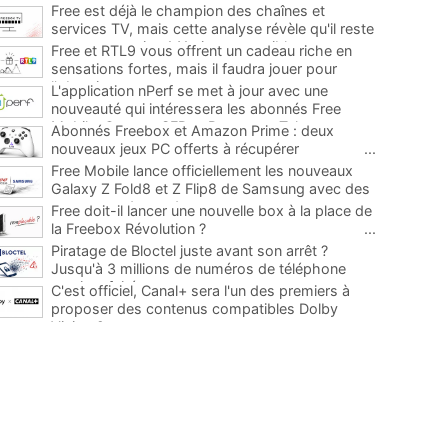
Free est déjà le champion des chaînes et
services TV, mais cette analyse révèle qu'il reste
encore au moins 141 ajouts possibles
...
Free et RTL9 vous offrent un cadeau riche en
sensations fortes, mais il faudra jouer pour
l'obtenir
...
L'application nPerf se met à jour avec une
nouveauté qui intéressera les abonnés Free
Mobile, Orange, SFR et Bouygues Telecom
...
Abonnés Freebox et Amazon Prime : deux
nouveaux jeux PC offerts à récupérer
...
Free Mobile lance officiellement les nouveaux
Galaxy Z Fold8 et Z Flip8 de Samsung avec des
promos et des cadeaux
...
Free doit-il lancer une nouvelle box à la place de
la Freebox Révolution ?
...
Piratage de Bloctel juste avant son arrêt ?
Jusqu'à 3 millions de numéros de téléphone
auraient fuité
...
C'est officiel, Canal+ sera l'un des premiers à
proposer des contenus compatibles Dolby
Vision 2
...