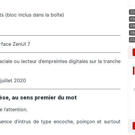
23
 (bloc inclus dans la boîte)
09
09
29
23
rface ZenUI 7
iale ou lecteur d’empreintes digitales sur la tranche
juillet 2020
èse, au sens premier du mot
 l’attention.
sence d’intrus de type encoche, poinçon et surtout