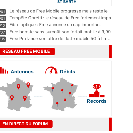
ST BARTH
Le réseau de Free Mobile progresse mais reste le
/01
m
...
Tempête Goretti : le réseau de Free fortement impa
/01
...
Fibre optique : Free annonce un cap important
/10
pass
...
Free booste sans surcoût son forfait mobile à 9,99
/07
...
Free Pro lance son offre de flotte mobile 5G à La
...
/05
RÉSEAU FREE MOBILE
Antennes
Débits
Records
EN DIRECT DU FORUM