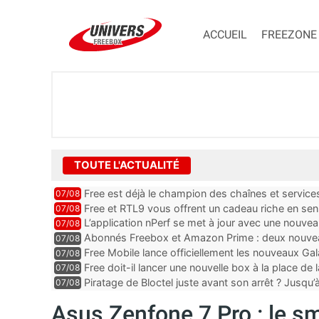
ACCUEIL
FREEZONE
TOUTE L'ACTUALITÉ
Free est déjà le champion des chaînes et services 
07/08
encore au moin...
Free et RTL9 vous offrent un cadeau riche en sens
07/08
l’obtenir
L’application nPerf se met à jour avec une nouvea
07/08
Mobile, Orange, SFR ...
Abonnés Freebox et Amazon Prime : deux nouveau
07/08
Free Mobile lance officiellement les nouveaux Ga
07/08
des promos et des cadeaux
Free doit-il lancer une nouvelle box à la place de
07/08
Piratage de Bloctel juste avant son arrêt ? Jusqu
07/08
auraient fuité
Asus Zenfone 7 Pro : le 