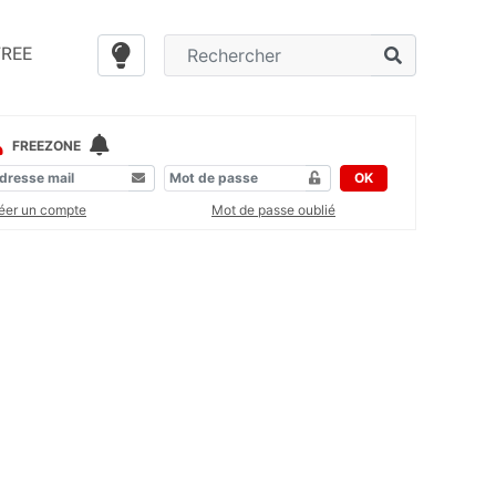
FREE
FREEZONE
OK
éer un compte
Mot de passe oublié