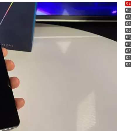
08
06
06
06
06
05
05
05
04
04