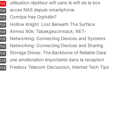
utilisation répéteur wifi sans le wifi de la box
/08
acces NAS depuis smartphone
/08
Comtpe free Orphélin?
/08
Hollow Knight  Lost Beneath The Surface
/08
Airmez 80k: Tabakgeschmack, NET-
/08
Technologie und Leistung im
Networking: Connecting Devices and Systems
/08
Networking: Connecting Devices and Sharing
/08
Information
Storage Drives: The Backbone of Reliable Data
/08
Management
une amelioration importante dans la reception
/08
WIFI
Freebox Telecom Discussion, Internet Tech Tips
/08
Communi