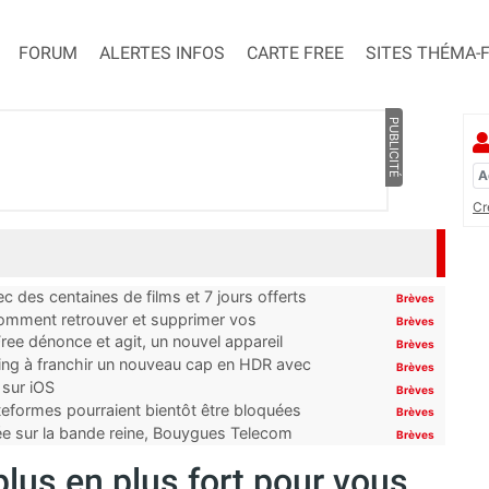
FORUM
ALERTES INFOS
CARTE FREE
SITES THÉMA-
PUBLICITÉ
Cr
 des centaines de films et 7 jours offerts
Brèves
 comment retrouver et supprimer vos
Brèves
ree dénonce et agit, un nouvel appareil
Brèves
ming à franchir un nouveau cap en HDR avec
Brèves
 sur iOS
Brèves
ateformes pourraient bientôt être bloquées
Brèves
tée sur la bande reine, Bouygues Telecom
Brèves
lus en plus fort pour vous