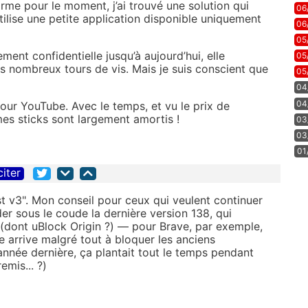
rme pour le moment, j’ai trouvé une solution qui
06
’utilise une petite application disponible uniquement
06
05
ment confidentielle jusqu’à aujourd’hui, elle
05
s nombreux tours de vis. Mais je suis conscient que
05
04
04
 pour YouTube. Avec le temps, et vu le prix de
s sticks sont largement amortis !
03
03
01
citer
t v3". Mon conseil pour ceux qui veulent continuer
r sous le coude la dernière version 138, qui
 (dont uBlock Origin ?) — pour Brave, par exemple,
le arrive malgré tout à bloquer les anciens
l'année dernière, ça plantait tout le temps pendant
emis... ?)