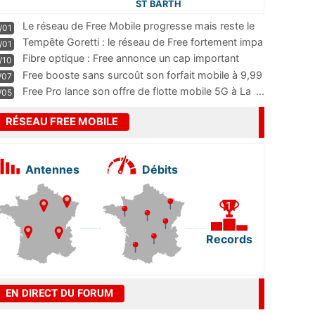
ST BARTH
Le réseau de Free Mobile progresse mais reste le
/01
m
...
Tempête Goretti : le réseau de Free fortement impa
/01
...
Fibre optique : Free annonce un cap important
/10
pass
...
Free booste sans surcoût son forfait mobile à 9,99
/07
...
Free Pro lance son offre de flotte mobile 5G à La
...
/05
RÉSEAU FREE MOBILE
Antennes
Débits
Records
EN DIRECT DU FORUM