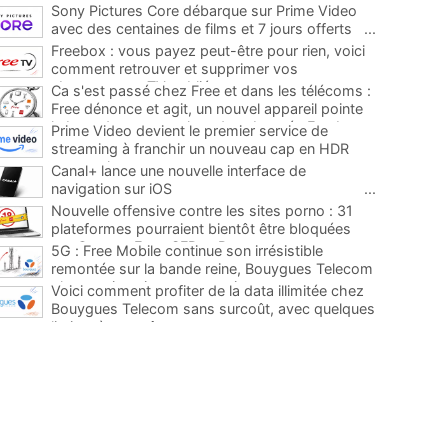
Sony Pictures Core débarque sur Prime Video
avec des centaines de films et 7 jours offerts
...
Freebox : vous payez peut-être pour rien, voici
comment retrouver et supprimer vos
abonnements TV oubliés
...
Ca s'est passé chez Free et dans les télécoms :
Free dénonce et agit, un nouvel appareil pointe
le bout de son nez chez des abonnés Freebox...
Prime Video devient le premier service de
...
streaming à franchir un nouveau cap en HDR
avec ce lancement
...
Canal+ lance une nouvelle interface de
navigation sur iOS
...
Nouvelle offensive contre les sites porno : 31
plateformes pourraient bientôt être bloquées
par Orange, Free, SFR et Bouygues
...
5G : Free Mobile continue son irrésistible
remontée sur la bande reine, Bouygues Telecom
plus que jamais sous pression
...
Voici comment profiter de la data illimitée chez
Bouygues Telecom sans surcoût, avec quelques
limites à connaître
...