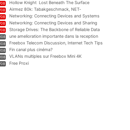
Hollow Knight  Lost Beneath The Surface
/08
Airmez 80k: Tabakgeschmack, NET-
/08
Technologie und Leistung im
Networking: Connecting Devices and Systems
/08
Networking: Connecting Devices and Sharing
/08
Information
Storage Drives: The Backbone of Reliable Data
/08
Management
une amelioration importante dans la reception
/08
WIFI
Freebox Telecom Discussion, Internet Tech Tips
/08
Communi
Fin canal plus cinéma?
/08
VLANs multiples sur Freebox Mini 4K
/08
Free Proxi
/08