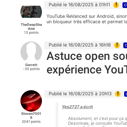
!
Publié le 16/08/2025 à 01h11
c
YouTube ReVanced sur Android, sinon
un bloqueur très efficace et permet la 
TheDeepSha
dow
13 points
!
Publié le 16/08/2025 à 16h18
c
Astuce open sou
Garrett
expérience YouT
-30 points
!
Publié le 16/08/2025 à 20h13
Yes2727 a écrit
Steven7501
9
Absolument, et c’est pour ça q
2041 points
Desormais, je consulte YouTub