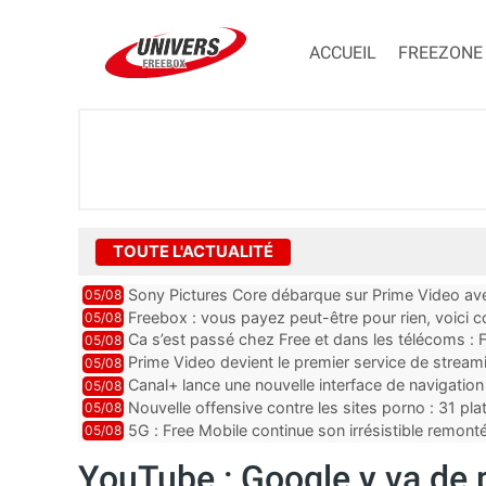
ACCUEIL
FREEZONE
TOUTE L'ACTUALITÉ
Sony Pictures Core débarque sur Prime Video avec
05/08
Freebox : vous payez peut-être pour rien, voici
05/08
abonnements TV oubliés
Ca s’est passé chez Free et dans les télécoms : F
05/08
pointe le bout de...
Prime Video devient le premier service de strea
05/08
ce lancement
Canal+ lance une nouvelle interface de navigation
05/08
Nouvelle offensive contre les sites porno : 31 pl
05/08
par Orange, Free, SF...
5G : Free Mobile continue son irrésistible remon
05/08
plus que jamais sous pr...
YouTube : Google y va de p