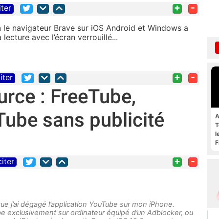
+
-
iter
 le navigateur Brave sur iOS Android et Windows a
lecture avec l’écran verrouillé...
+
-
iter
rce : FreeTube,
ube sans publicité
A
T
l
F
+
-
citer
ue j’ai dégagé l’application YouTube sur mon iPhone.
e exclusivement sur ordinateur équipé d’un Adblocker, ou