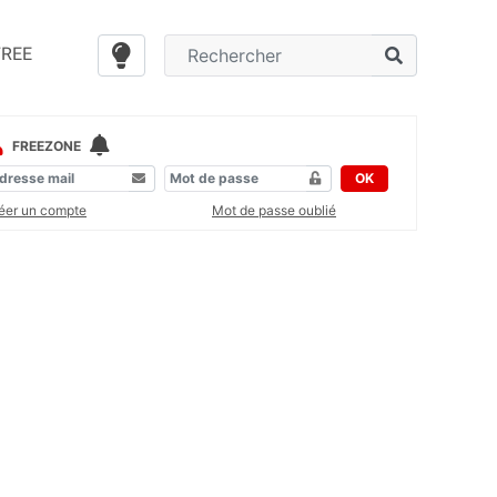
FREE
FREEZONE
OK
éer un compte
Mot de passe oublié