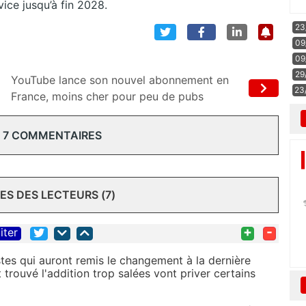
vice jusqu’à fin 2028.
23
09
09
29
YouTube lance son nouvel abonnement en
23
France, moins cher pour peu de pubs
 7 COMMENTAIRES
S DES LECTEURS (7)
+
-
iter
istes qui auront remis le changement à la dernière
 trouvé l'addition trop salées vont priver certains