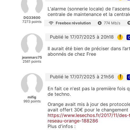
L'alarme (sonnerie locale) de l'ascen
centrale de maintenance et la centrale
DG33600
7273 points
Freebox révolution
774 Mb/s
!
Publié le 17/07/2025 à 20h18
c
Il aurait été bien de préciser dans l’a
abonnés de chez Free
jeanmarc75
2561 points
!
Publié le 17/07/2025 à 21h56
En fait ce n'est pas la première fois
de techno.
mifig
993 points
Orange avait mis à jour des protoco
avait offert 30€ pour le changement 
https://www.lesechos.fr/2017/11/des
reseau-orange-188286
Plus d'infos :