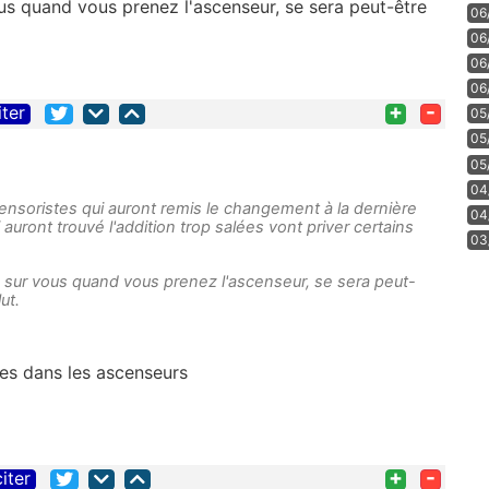
us quand vous prenez l'ascenseur, se sera peut-être
06
06
06
06
+
-
iter
05
05
05
04
scensoristes qui auront remis le changement à la dernière
04
auront trouvé l'addition trop salées vont priver certains
03
 sur vous quand vous prenez l'ascenseur, se sera peut-
ut.
res dans les ascenseurs
+
-
citer