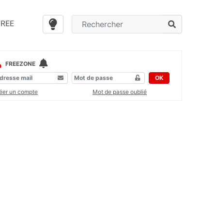
FREE
FREEZONE
OK
éer un compte
Mot de passe oublié