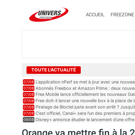
ACCUEIL
FREEZONE
TOUTE L'ACTUALITÉ
L’application nPerf se met à jour avec une nouvea
07/08
Mobile, Orange, SFR ...
Abonnés Freebox et Amazon Prime : deux nouveau
07/08
Free Mobile lance officiellement les nouveaux Ga
07/08
des promos et des cadeaux
Free doit-il lancer une nouvelle box à la place de
07/08
Piratage de Bloctel juste avant son arrêt ? Jusqu
07/08
auraient fuité
C’est officiel, Canal+ sera l’un des premiers à 
07/08
Vision 2
Disney+ annonce étudier le lancement d’une offre 
06/08
Orange va mettre fin à la 2