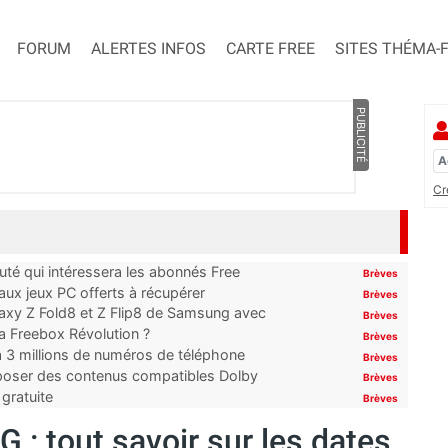
FORUM
ALERTES INFOS
CARTE FREE
SITES THÉMA-
PUBLICITÉ
Cr
uté qui intéressera les abonnés Free
Brèves
x jeux PC offerts à récupérer
Brèves
laxy Z Fold8 et Z Flip8 de Samsung avec
Brèves
 la Freebox Révolution ?
Brèves
’à 3 millions de numéros de téléphone
Brèves
proposer des contenus compatibles Dolby
Brèves
gratuite
Brèves
G : tout savoir sur les dates,