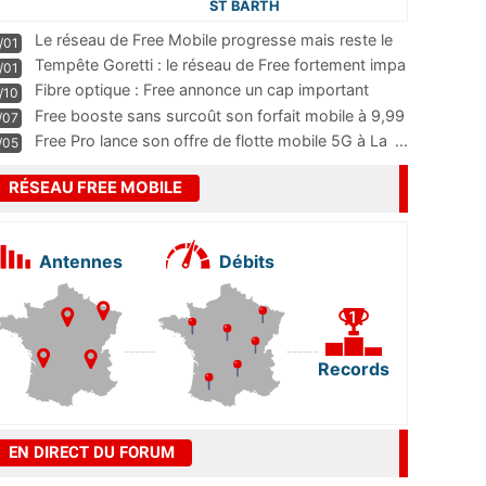
ST BARTH
Le réseau de Free Mobile progresse mais reste le
/01
m
...
Tempête Goretti : le réseau de Free fortement impa
/01
...
Fibre optique : Free annonce un cap important
/10
pass
...
Free booste sans surcoût son forfait mobile à 9,99
/07
...
Free Pro lance son offre de flotte mobile 5G à La
...
/05
RÉSEAU FREE MOBILE
Antennes
Débits
Records
EN DIRECT DU FORUM