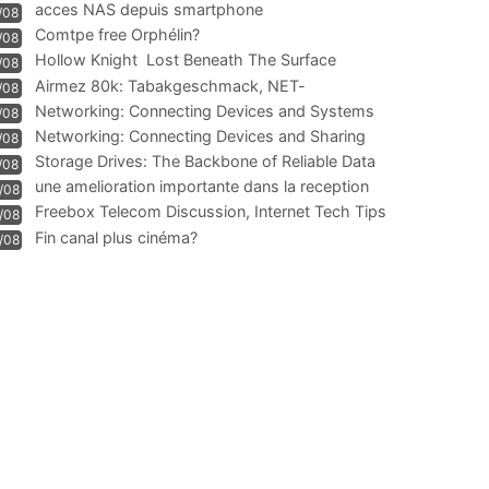
acces NAS depuis smartphone
/08
Comtpe free Orphélin?
/08
Hollow Knight  Lost Beneath The Surface
/08
Airmez 80k: Tabakgeschmack, NET-
/08
Technologie und Leistung im
Networking: Connecting Devices and Systems
/08
Networking: Connecting Devices and Sharing
/08
Information
Storage Drives: The Backbone of Reliable Data
/08
Management
une amelioration importante dans la reception
/08
WIFI
Freebox Telecom Discussion, Internet Tech Tips
/08
Communi
Fin canal plus cinéma?
/08