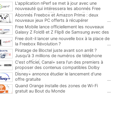
L'application nPerf se met à jour avec une
nouveauté qui intéressera les abonnés Free
Mobile, Orange, SFR et Bouygues Telecom
...
Abonnés Freebox et Amazon Prime : deux
nouveaux jeux PC offerts à récupérer
...
Free Mobile lance officiellement les nouveaux
Galaxy Z Fold8 et Z Flip8 de Samsung avec des
promos et des cadeaux
...
Free doit-il lancer une nouvelle box à la place de
la Freebox Révolution ?
...
Piratage de Bloctel juste avant son arrêt ?
Jusqu'à 3 millions de numéros de téléphone
auraient fuité
...
C'est officiel, Canal+ sera l'un des premiers à
proposer des contenus compatibles Dolby
Vision 2
...
Disney+ annonce étudier le lancement d'une
offre gratuite
...
Quand Orange installe des zones de Wi-Fi
gratuit au Bout du Monde
...