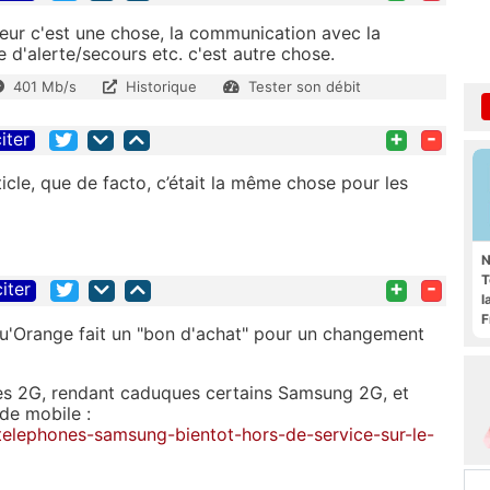
seur c'est une chose, la communication avec la
 d'alerte/secours etc. c'est autre chose.
401 Mb/s
Historique
Tester son débit
+
-
iter
rticle, que de facto, c’était la même chose pour les
N
T
+
-
citer
l
F
 qu'Orange fait un "bon d'achat" pour un changement
les 2G, rendant caduques certains Samsung 2G, et
de mobile :
-telephones-samsung-bientot-hors-de-service-sur-le-