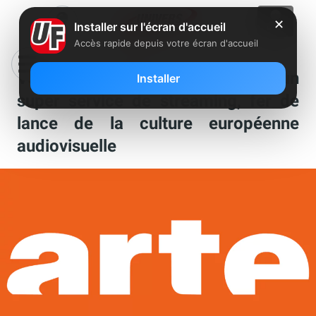
✕
Installer sur l'écran d'accueil
Accès rapide depuis votre écran d'accueil
Vers une transformation d’Arte en un
Installer
super service de streaming, fer de
lance de la culture européenne
audiovisuelle