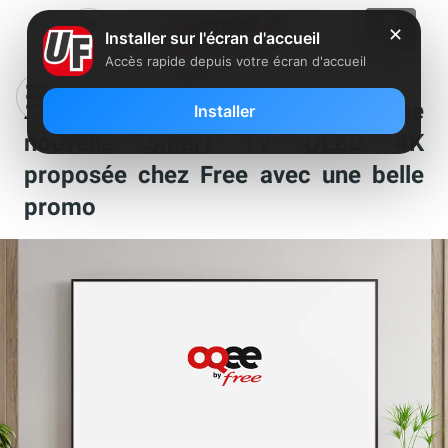
✕
Installer sur l'écran d'accueil
Accès rapide depuis votre écran d'accueil
Abonnés Freebox : découvrez une
Installer
nouvelle Smart TV OLED 4K
proposée chez Free avec une belle
promo