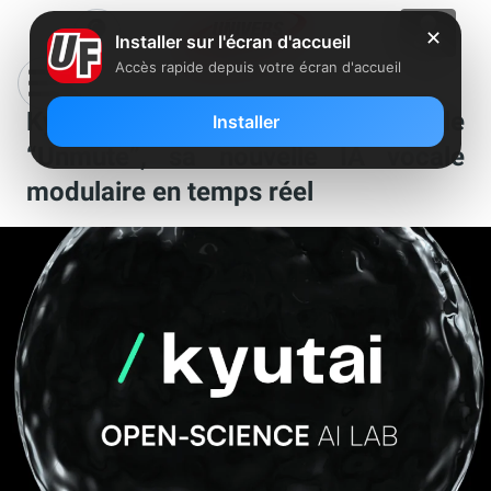
✕
Installer sur l'écran d'accueil
Accès rapide depuis votre écran d'accueil
Kyutai (Xavier Niel/Iliad) dévoile
Installer
“Unmute”, sa nouvelle IA vocale
modulaire en temps réel