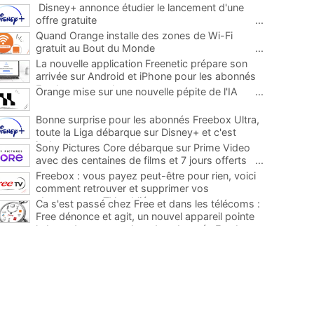
Disney+ annonce étudier le lancement d'une
offre gratuite
...
Quand Orange installe des zones de Wi-Fi
gratuit au Bout du Monde
...
La nouvelle application Freenetic prépare son
arrivée sur Android et iPhone pour les abonnés
Freebox, testez la
...
Orange mise sur une nouvelle pépite de l'IA
...
Bonne surprise pour les abonnés Freebox Ultra,
toute la Liga débarque sur Disney+ et c'est
inclus
...
Sony Pictures Core débarque sur Prime Video
avec des centaines de films et 7 jours offerts
...
Freebox : vous payez peut-être pour rien, voici
comment retrouver et supprimer vos
abonnements TV oubliés
...
Ca s'est passé chez Free et dans les télécoms :
Free dénonce et agit, un nouvel appareil pointe
le bout de son nez chez des abonnés Freebox...
...