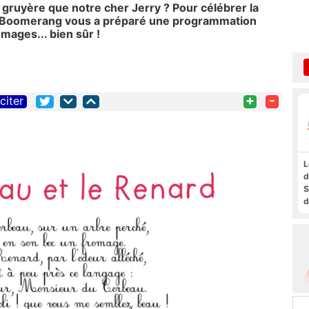
 gruyère que notre cher Jerry ? Pour célébrer la
, Boomerang vous a préparé une programmation
omages... bien sûr !
+
-
citer
L
d
S
d
a
f
t
F