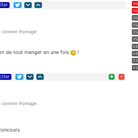
06
iter
06
06
05
est comme fromage
05
05
04
on de tout manger en une fois
!
04
03
03
+
-
citer
est comme fromage
 concours