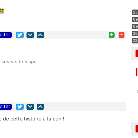
23
09
09
+
-
29
citer
23
est comme fromage
citer
e de cette histoire à la con !