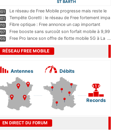
ST BARTH
Le réseau de Free Mobile progresse mais reste le
/01
m
...
Tempête Goretti : le réseau de Free fortement impa
/01
...
Fibre optique : Free annonce un cap important
/10
pass
...
Free booste sans surcoût son forfait mobile à 9,99
/07
...
Free Pro lance son offre de flotte mobile 5G à La
...
/05
RÉSEAU FREE MOBILE
Antennes
Débits
Records
EN DIRECT DU FORUM