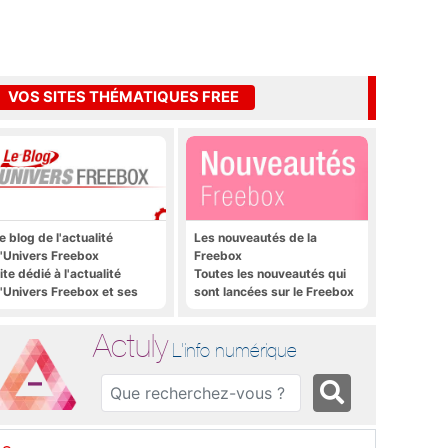
VOS SITES THÉMATIQUES FREE
e blog de l'actualité
Les nouveautés de la
'Univers Freebox
Freebox
ite dédié à l'actualité
Toutes les nouveautés qui
'Univers Freebox et ses
sont lancées sur le Freebox
pplications mobiles, aux
Révolution, Freebox Mini 4K
orums, aux sites
et Freebox Crystal
Actuly
hématiques Actuly, à
L'info numérique
reezone, etc.