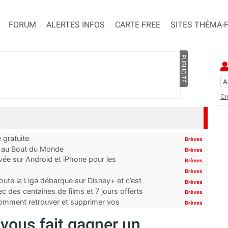
FORUM
ALERTES INFOS
CARTE FREE
SITES THÉMA-
PUBLICITÉ
Cr
 gratuite
Brèves
t au Bout du Monde
Brèves
ivée sur Android et iPhone pour les
Brèves
Brèves
oute la Liga débarque sur Disney+ et c’est
Brèves
 des centaines de films et 7 jours offerts
Brèves
 comment retrouver et supprimer vos
Brèves
vous fait gagner un