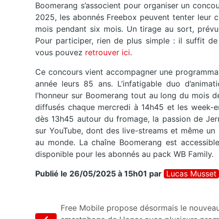
Boomerang s’associent pour organiser un concour
2025, les abonnés Freebox peuvent tenter leur c
mois pendant six mois. Un tirage au sort, prévu
Pour participer, rien de plus simple : il suffit 
vous pouvez
retrouver ici
.
Ce concours vient accompagner une programmatio
année leurs 85 ans. L’infatigable duo d’animat
l’honneur sur Boomerang tout au long du mois de
diffusés chaque mercredi à 14h45 et les week-en
dès 13h45 autour du fromage, la passion de Jer
sur YouTube, dont des live-streams et même un 
au monde. La chaîne Boomerang est accessible 
disponible pour les abonnés au pack WB Family.
Publié le 26/05/2025 à 15h01
par
Lucas Musset
Free Mobile propose désormais le nouvea