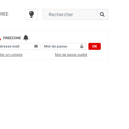
FREE
FREEZONE
OK
éer un compte
Mot de passe oublié