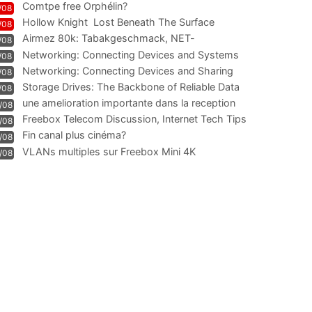
Comtpe free Orphélin?
/08
Hollow Knight  Lost Beneath The Surface
/08
Airmez 80k: Tabakgeschmack, NET-
/08
Technologie und Leistung im
Networking: Connecting Devices and Systems
/08
Networking: Connecting Devices and Sharing
/08
Information
Storage Drives: The Backbone of Reliable Data
/08
Management
une amelioration importante dans la reception
/08
WIFI
Freebox Telecom Discussion, Internet Tech Tips
/08
Communi
Fin canal plus cinéma?
/08
VLANs multiples sur Freebox Mini 4K
/08