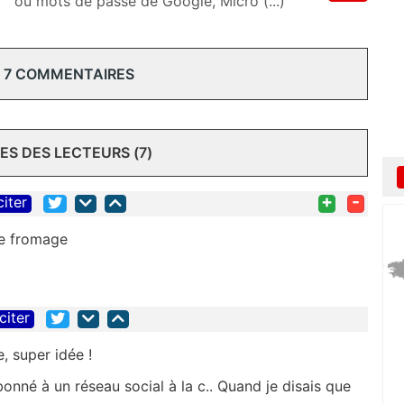
m
ou mots de passe de Google, Micro (...)
 7 COMMENTAIRES
S DES LECTEURS (7)
+
-
citer
me fromage
citer
, super idée !
bonné à un réseau social à la c.. Quand je disais que