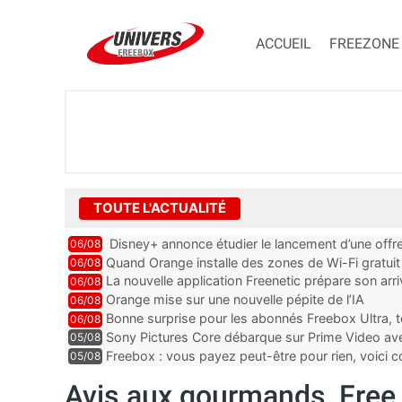
ACCUEIL
FREEZONE
TOUTE L'ACTUALITÉ
Disney+ annonce étudier le lancement d’une offre
06/08
Quand Orange installe des zones de Wi-Fi gratui
06/08
La nouvelle application Freenetic prépare son arr
06/08
abonnés Freebox, testez la
Orange mise sur une nouvelle pépite de l’IA
06/08
Bonne surprise pour les abonnés Freebox Ultra, t
06/08
inclus
Sony Pictures Core débarque sur Prime Video avec
05/08
Freebox : vous payez peut-être pour rien, voici
05/08
abonnements TV oubliés
Avis aux gourmands, Free 