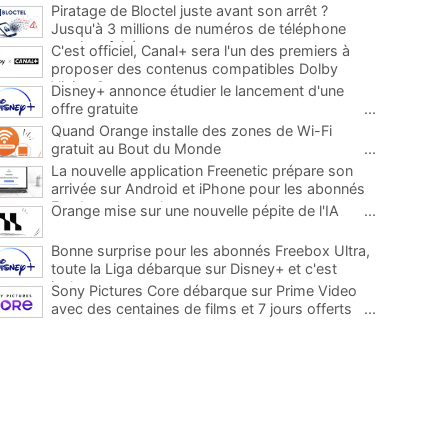
Piratage de Bloctel juste avant son arrêt ?
Jusqu'à 3 millions de numéros de téléphone
auraient fuité
...
C'est officiel, Canal+ sera l'un des premiers à
proposer des contenus compatibles Dolby
Vision 2
...
Disney+ annonce étudier le lancement d'une
offre gratuite
...
Quand Orange installe des zones de Wi-Fi
gratuit au Bout du Monde
...
La nouvelle application Freenetic prépare son
arrivée sur Android et iPhone pour les abonnés
Freebox, testez la
...
Orange mise sur une nouvelle pépite de l'IA
...
Bonne surprise pour les abonnés Freebox Ultra,
toute la Liga débarque sur Disney+ et c'est
inclus
...
Sony Pictures Core débarque sur Prime Video
avec des centaines de films et 7 jours offerts
...