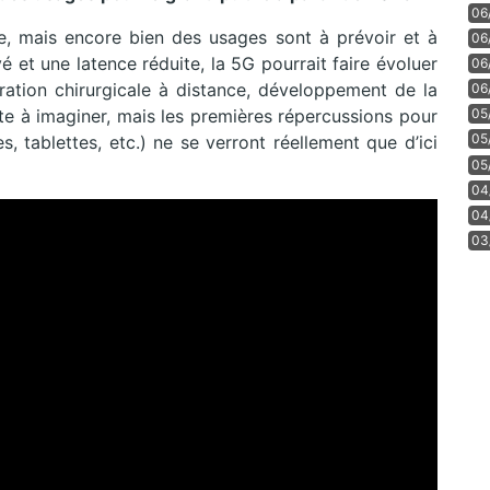
06
se, mais encore bien des usages sont à prévoir et à
06
é et une latence réduite, la 5G pourrait faire évoluer
06
ération chirurgicale à distance, développement de la
06
05
te à imaginer, mais les premières répercussions pour
05
s, tablettes, etc.) ne se verront réellement que d’ici
05
04
04
03