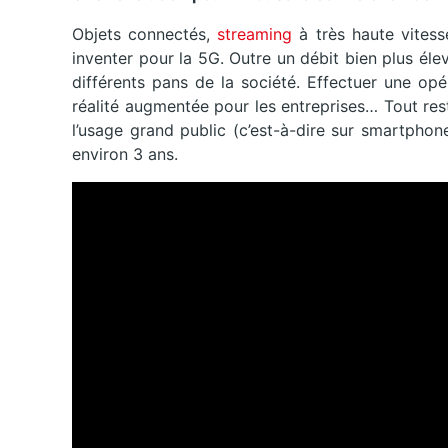
Objets connectés,
streaming
à très haute vites
inventer pour la 5G. Outre un débit bien plus élev
différents pans de la société. Effectuer une op
réalité augmentée pour les entreprises… Tout res
l’usage grand public (c’est-à-dire sur smartphone
environ 3 ans.