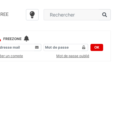
FREE
FREEZONE
OK
éer un compte
Mot de passe oublié