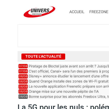
ACCUEIL
FREEZONE
TOUTE L'ACTUALITÉ
Piratage de Bloctel juste avant son arrêt ? Jusqu
07/08
auraient fuité
C’est officiel, Canal+ sera l’un des premiers à 
07/08
Vision 2
Disney+ annonce étudier le lancement d’une offre 
06/08
Quand Orange installe des zones de Wi-Fi gratui
06/08
La nouvelle application Freenetic prépare son arr
06/08
abonnés Freebox, testez la
Orange mise sur une nouvelle pépite de l’IA
06/08
Bonne surprise pour les abonnés Freebox Ultra, t
06/08
inclus
La 5G pour les nuls : polé