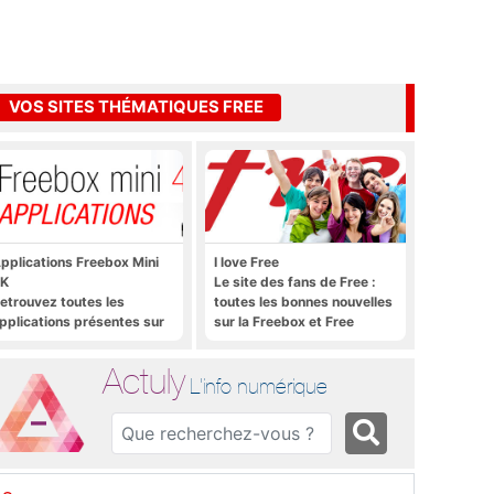
VOS SITES THÉMATIQUES FREE
pplications Freebox Mini
I love Free
K
Le site des fans de Free :
etrouvez toutes les
toutes les bonnes nouvelles
pplications présentes sur
sur la Freebox et Free
reebox Mini 4K en un clic
Mobile, et rien que les
bonnes nouvelles
Actuly
L'info numérique