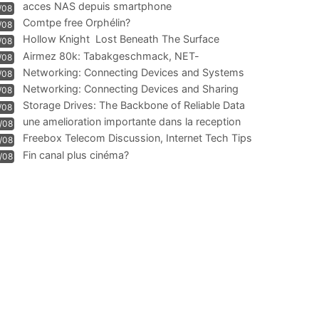
acces NAS depuis smartphone
/08
Comtpe free Orphélin?
/08
Hollow Knight  Lost Beneath The Surface
/08
Airmez 80k: Tabakgeschmack, NET-
/08
Technologie und Leistung im
Networking: Connecting Devices and Systems
/08
Networking: Connecting Devices and Sharing
/08
Information
Storage Drives: The Backbone of Reliable Data
/08
Management
une amelioration importante dans la reception
/08
WIFI
Freebox Telecom Discussion, Internet Tech Tips
/08
Communi
Fin canal plus cinéma?
/08