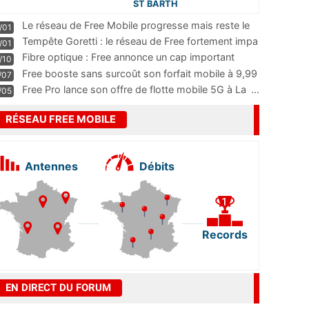
ST BARTH
Le réseau de Free Mobile progresse mais reste le
/01
m
...
Tempête Goretti : le réseau de Free fortement impa
/01
...
Fibre optique : Free annonce un cap important
/10
pass
...
Free booste sans surcoût son forfait mobile à 9,99
/07
...
Free Pro lance son offre de flotte mobile 5G à La
...
/05
RÉSEAU FREE MOBILE
Antennes
Débits
Records
EN DIRECT DU FORUM