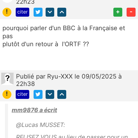
22h23
!
+
-
citer
pourquoi parler d'un BBC à la Française et
pas
plutôt d'un retour à l'ORTF ??
Publié
par
Ryu-XXX
le 09/05/2025 à
22h38
!
citer
mm9876 a écrit
@Lucas MUSSET:
RELISEZ VOUS au lieu de passer pour un