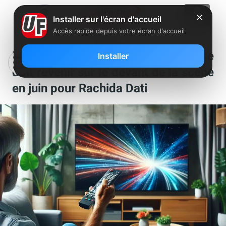
✕
Installer sur l'écran d'accueil
Accès rapide depuis votre écran d'accueil
La création d’une BBC à la française
Installer
doit revenir sur le devant de la scène
en juin pour Rachida Dati