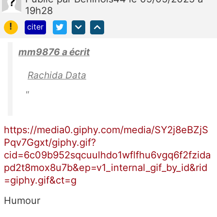
19h28
!
citer
mm9876 a écrit
Rachida Data
"
https://media0.giphy.com/media/SY2j8eBZjS
Pqv7Ggxt/giphy.gif?
cid=6c09b952sqcuulhdo1wflfhu6vgq6f2fzida
pd2t8mox8u7b&ep=v1_internal_gif_by_id&rid
=giphy.gif&ct=g
Humour