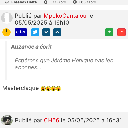
Freebox Delta
1.77 Gb/s
663 Mb/s
Publié
par
MpokoCantalou
le
05/05/2025 à 16h10
!
+
-
citer
Auzance a écrit
Espérons que Jérôme Hénique pas les
abonnés...
Masterclaque
Publié
par
CH56
le 05/05/2025 à 16h31