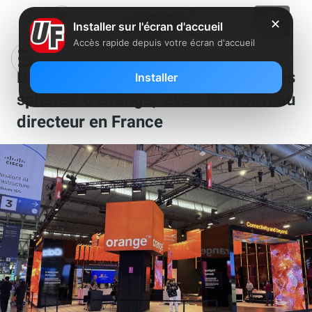
✕
Installer sur l'écran d'accueil
Accès rapide depuis votre écran d'accueil
Du changement dans les hautes
Installer
sphères d’Orange, avec un nouveau
directeur en France