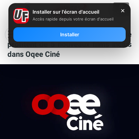
✕
Installer sur l'écran d'accueil
Accès rapide depuis votre écran d'accueil
Les abonnés Freebox et Free Mobile
Installer
profitent de 5 nouveaux films inclus
dans Oqee Ciné