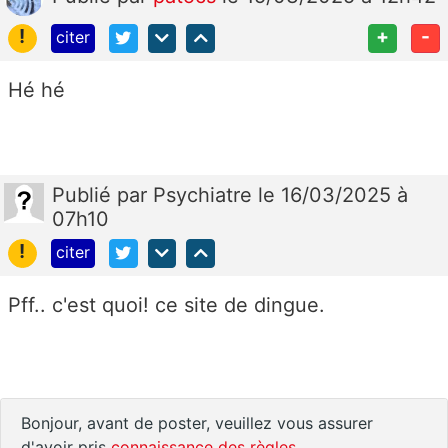
!
+
-
citer
Hé hé
Publié
par
Psychiatre
le 16/03/2025 à
07h10
!
citer
Pff.. c'est quoi! ce site de dingue.
Bonjour, avant de poster, veuillez vous assurer
d'avoir pris
connaissance des règles
.