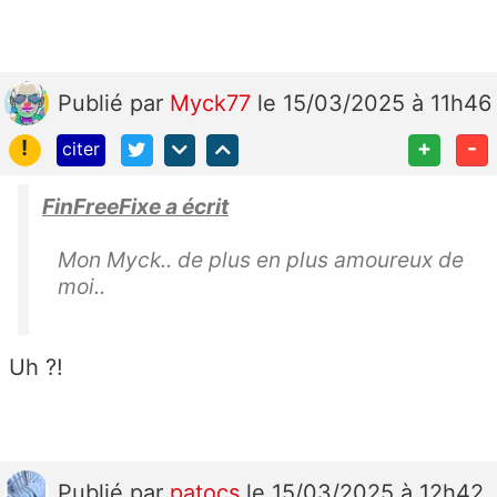
Publié
par
Myck77
le 15/03/2025 à 11h46
!
+
-
citer
FinFreeFixe a écrit
Mon Myck.. de plus en plus amoureux de
moi..
Uh ?!
Publié
par
patocs
le 15/03/2025 à 12h42