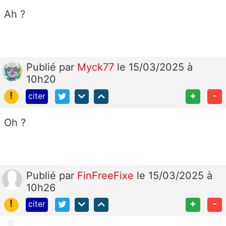
Ah ?
Publié
par
Myck77
le 15/03/2025 à
10h20
!
+
-
citer
Oh ?
Publié
par
FinFreeFixe
le 15/03/2025 à
10h26
!
+
-
citer