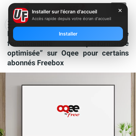
✕
Installer sur l'écran d'accueil
Accès rapide depuis votre écran d'accueil
Free lance une nouvelle
Installer
fonctionnalité “performance
optimisée” sur Oqee pour certains
abonnés Freebox