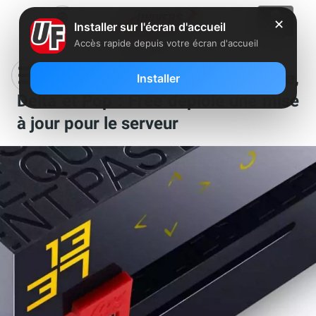
✕
Installer sur l'écran d'accueil
Accès rapide depuis votre écran d'accueil
Freebox Révolution, mini 4K, One,
Installer
Delta et Pop : Free déploie une mise
à jour pour le serveur