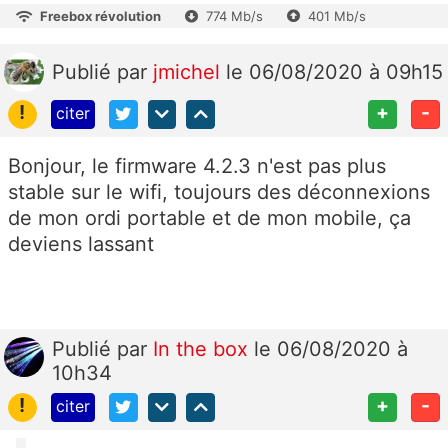
Freebox révolution
774 Mb/s
401 Mb/s
Publié
par
jmichel
le 06/08/2020 à 09h15
!
+
-
citer
Bonjour, le firmware 4.2.3 n'est pas plus
stable sur le wifi, toujours des déconnexions
de mon ordi portable et de mon mobile, ça
deviens lassant
Publié
par
In the box
le 06/08/2020 à
10h34
!
+
-
citer