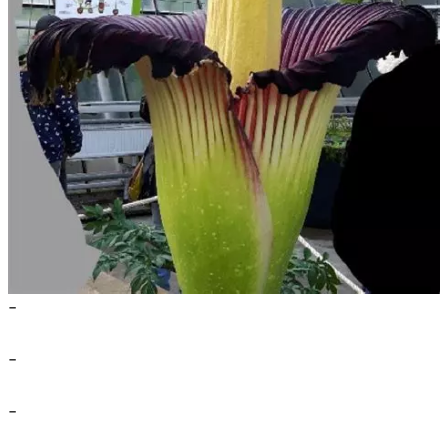
-
-
-