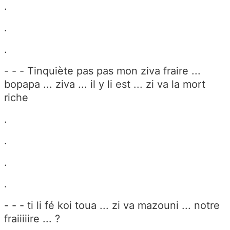
.
.
.
- - - Tinquiète pas pas mon ziva fraire ...
bopapa ... ziva ... il y li est ... zi va la mort
riche
.
.
.
.
- - - ti li fé koi toua ... zi va mazouni ... notre
fraiiiiire ... ?