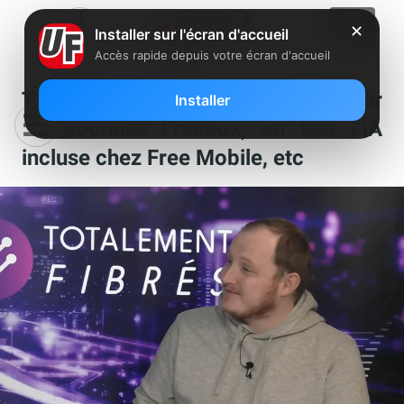
✕
Installer sur l'écran d'accueil
Accès rapide depuis votre écran d'accueil
TTFB : encore une nouveauté pour
Installer
les abonnés Freebox, on test l’IA
incluse chez Free Mobile, etc