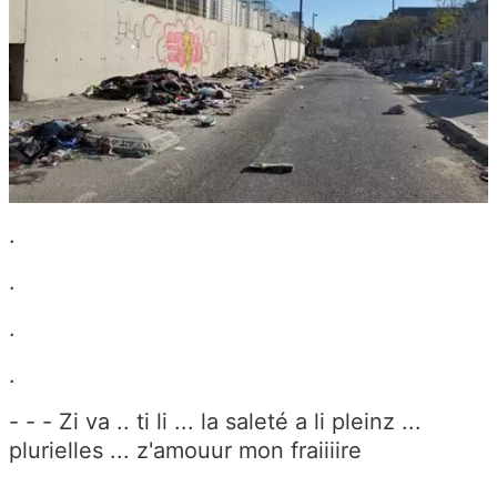
.
.
.
.
- - - Zi va .. ti li ... la saleté a li pleinz ...
plurielles ... z'amouur mon fraiiiire
.