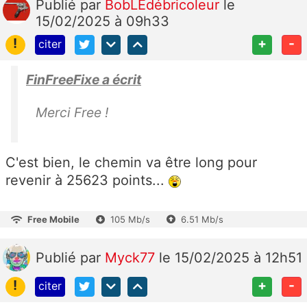
Publié
par
BobLEdébricoleur
le
15/02/2025 à 09h33
!
+
-
citer
FinFreeFixe a écrit
Merci Free !
C'est bien, le chemin va être long pour
revenir à 25623 points...
Free Mobile
105 Mb/s
6.51 Mb/s
Publié
par
Myck77
le 15/02/2025 à 12h51
!
+
-
citer