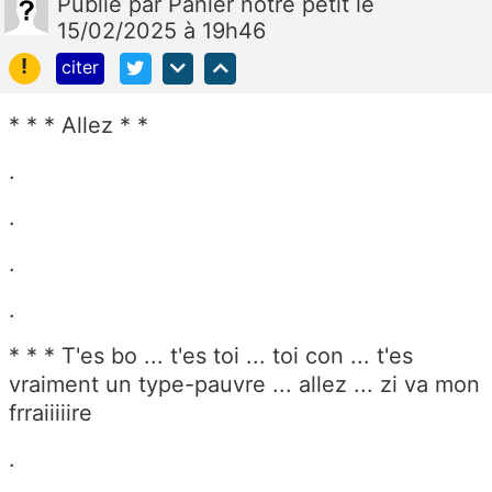
Publié
par
Panier notre petit
le
15/02/2025 à 19h46
!
citer
* * * Allez * *
.
.
.
.
* * * T'es bo ... t'es toi ... toi con ... t'es
vraiment un type-pauvre ... allez ... zi va mon
frraiiiiire
.