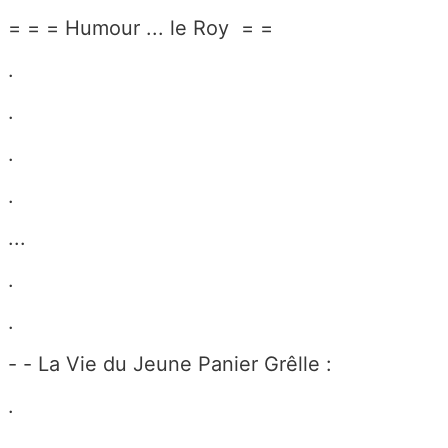
= = = Humour ... le Roy = =
.
.
.
.
...
.
.
- - La Vie du Jeune Panier Grêlle :
.