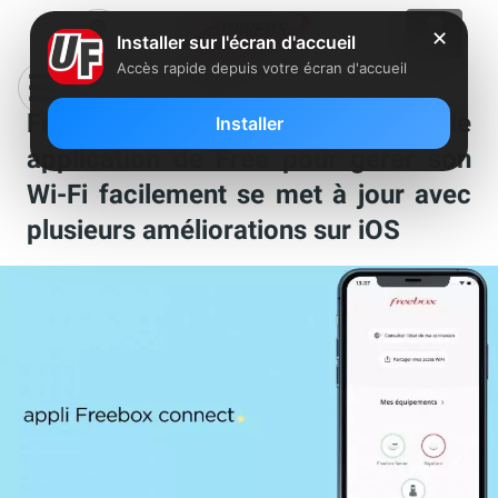
✕
Installer sur l'écran d'accueil
Accès rapide depuis votre écran d'accueil
Freebox Connect : la nouvelle
Installer
application de Free pour gérer son
Wi-Fi facilement se met à jour avec
plusieurs améliorations sur iOS