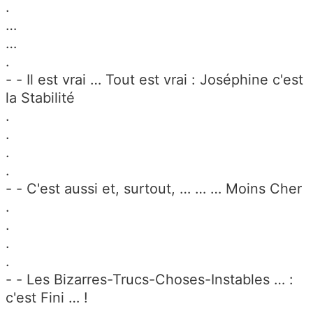
.
…
…
.
- - Il est vrai … Tout est vrai : Joséphine c'est
la Stabilité
.
.
.
.
- - C'est aussi et, surtout, … … … Moins Cher
.
.
.
.
- - Les Bizarres-Trucs-Choses-Instables … :
c'est Fini … !