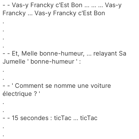
- - Vas-y Francky c'Est Bon … … … Vas-y
Francky … Vas-y Francky c'Est Bon
.
.
.
.
- - Et, Melle bonne-humeur, … relayant Sa
Jumelle ' bonne-humeur ' :
.
.
- - ' Comment se nomme une voiture
électrique ? '
.
.
- - 15 secondes : ticTac … ticTac
.
.