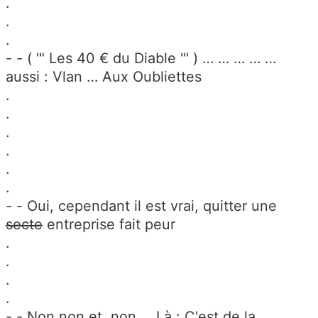
.
.
.
- - ( '" Les 40 € du Diable '" ) … … … … …
aussi : Vlan … Aux Oubliettes
.
.
.
.
.
.
- - Oui, cependant il est vrai, quitter une
secte
entreprise fait peur
.
.
.
.
- - Non non et, non … Là : C'est de la