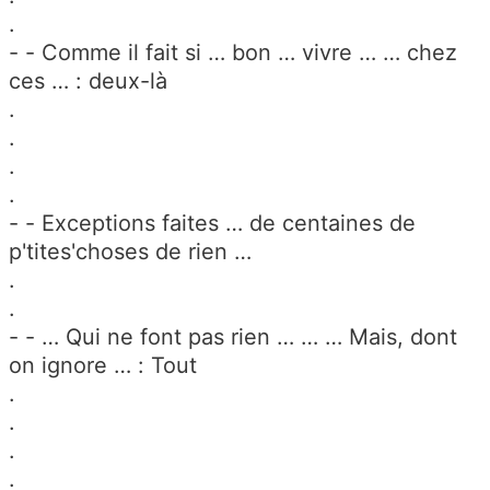
.
- - Comme il fait si … bon … vivre … … chez
ces … : deux-là
.
.
.
.
- - Exceptions faites … de centaines de
p'tites'choses de rien …
.
.
- - … Qui ne font pas rien … … … Mais, dont
on ignore … : Tout
.
.
.
.