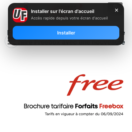
✕
Installer sur l'écran d'accueil
Accès rapide depuis votre écran d'accueil
Free déploie une nouvelle brochure
Installer
tarifaire Freebox avec une nouveauté