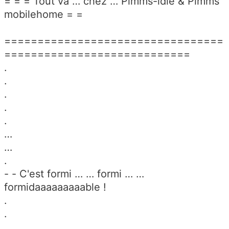
= = = Tout va … chez … Pimms-idle & Pimms
mobilehome = =
=================================
============================
.
.
.
.
.
…
…
.
- - C'est formi … … formi … …
formidaaaaaaaaable !
.
.
.