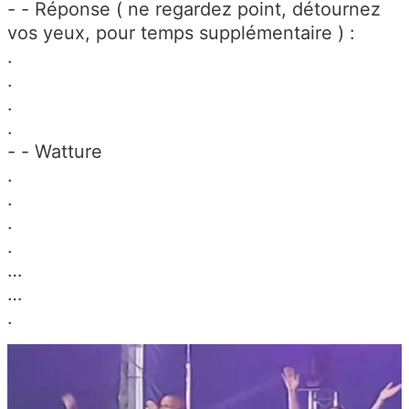
- - Réponse ( ne regardez point, détournez
vos yeux, pour temps supplémentaire ) :
.
.
.
.
- - Watture
.
.
.
.
…
…
.