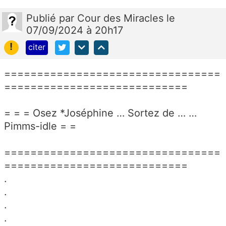
Publié
par
Cour des Miracles
le
07/09/2024 à 20h17
!
citer
=================================
============================
= = = Osez *Joséphine … Sortez de … …
Pimms-idle = =
=================================
============================
.
.
.
.