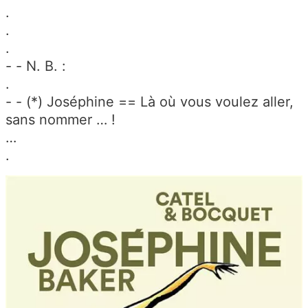
.
.
.
- - N. B. :
.
- - (*) Joséphine == Là où vous voulez aller,
sans nommer … !
…
.