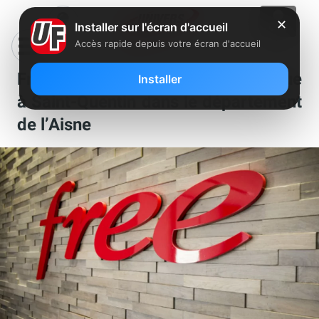
✕
Installer sur l'écran d'accueil
Accès rapide depuis votre écran d'accueil
Free recherche un manager boutique
Installer
à Saint-Quentin dans le département
de l’Aisne