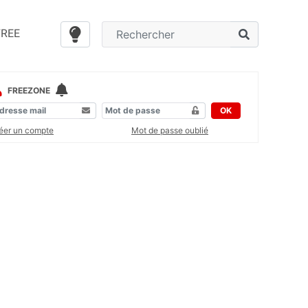
FREE
FREEZONE
OK
éer un compte
Mot de passe oublié