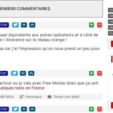
PREMIERS COMMENTAIRES.
23
09
09
+
-
citer
29
23
uasi équivalente aux autres opérateurs et à côté de
l itinerance sur le réseau orange !
se car j'ai l'impression qu'on nous prend un peu pour
+
-
iter
partout ou je vais avec Free Mobile (bien que ça soit
uelques tests en France
666 Mb/s
Historique
Tester son débit
+
-
citer