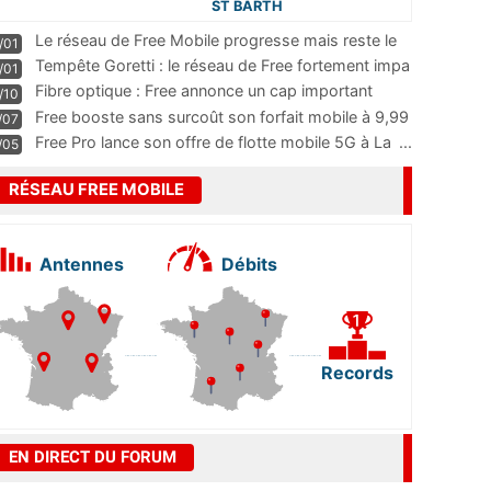
ST BARTH
Le réseau de Free Mobile progresse mais reste le
/01
m
...
Tempête Goretti : le réseau de Free fortement impa
/01
...
Fibre optique : Free annonce un cap important
/10
pass
...
Free booste sans surcoût son forfait mobile à 9,99
/07
...
Free Pro lance son offre de flotte mobile 5G à La
...
/05
RÉSEAU FREE MOBILE
Antennes
Débits
Records
EN DIRECT DU FORUM