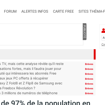
FORUM
ALERTES INFOS
CARTE FREE
SITES THÉMA-
PUBLICITÉ
Cr
TV, mais cette analyse révèle qu’il reste
Brèves
ations fortes, mais il faudra jouer pour
Brèves
uté qui intéressera les abonnés Free
Brèves
x jeux PC offerts à récupérer
Brèves
laxy Z Fold8 et Z Flip8 de Samsung avec
Brèves
 la Freebox Révolution ?
Brèves
’à 3 millions de numéros de téléphone
Brèves
 de 97% de la population en