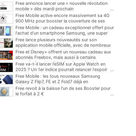
Free annonce lancer une « nouvelle révolution
mobile » dès mardi prochain
...
Free Mobile active encore massivement sa 4G
900 MHz pour booster la couverture de ses
abonnés
...
Free Mobile : un cadeau exceptionnel offert pour
l'achat d'un smartphone Samsung, une super
occasion pour la rentrée
...
Free lance plusieurs nouveautés sur son
application mobile officielle, avec de nombreux
ajouts bienvenus
...
Free et Disney+ offrent un nouveau cadeau aux
abonnés Freebox, mais aussi à certains
abonnés Free Mobile grâce à une évolution
...
Free va-t-il lancer l’eSIM sur Apple Watch en
2025 ? Un 1er indice pourrait relancer l'espoir
...
Free Mobile : les tous nouveaux Samsung
Galaxy Z Flip7, FE et Z Fold7 déjà en
précommande avec des promos
...
Free revoit à la baisse l'un de ses Booster pour
le forfait à 2 €
...