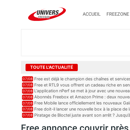
ACCUEIL
FREEZONE
TOUTE L'ACTUALITÉ
Free est déjà le champion des chaînes et services 
07/08
encore au moin...
Free et RTL9 vous offrent un cadeau riche en sens
07/08
l’obtenir
L’application nPerf se met à jour avec une nouvea
07/08
Mobile, Orange, SFR ...
Abonnés Freebox et Amazon Prime : deux nouveau
07/08
Free Mobile lance officiellement les nouveaux Ga
07/08
des promos et des cadeaux
Free doit-il lancer une nouvelle box à la place de
07/08
Piratage de Bloctel juste avant son arrêt ? Jusqu
07/08
auraient fuité
Free annonce couvrir près