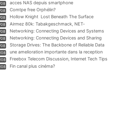
acces NAS depuis smartphone
/08
Comtpe free Orphélin?
/08
Hollow Knight  Lost Beneath The Surface
/08
Airmez 80k: Tabakgeschmack, NET-
/08
Technologie und Leistung im
Networking: Connecting Devices and Systems
/08
Networking: Connecting Devices and Sharing
/08
Information
Storage Drives: The Backbone of Reliable Data
/08
Management
une amelioration importante dans la reception
/08
WIFI
Freebox Telecom Discussion, Internet Tech Tips
/08
Communi
Fin canal plus cinéma?
/08