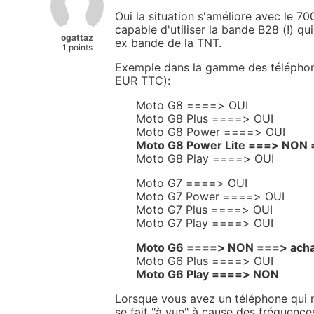
Oui la situation s'améliore avec le 70
capable d'utiliser la bande B28 (!) qu
ogattaz
ex bande de la TNT.
1 points
Exemple dans la gamme des téléph
EUR TTC):
Moto G8 ====> OUI
Moto G8 Plus ====> OUI
Moto G8 Power ====> OUI
Moto G8 Power Lite ===> NON =
Moto G8 Play ====> OUI
Moto G7 ====> OUI
Moto G7 Power ====> OUI
Moto G7 Plus ====> OUI
Moto G7 Play ====> OUI
Moto G6 ====> NON ===> acha
Moto G6 Plus ====> OUI
Moto G6 Play ====> NON
Lorsque vous avez un téléphone qui 
se fait "à vue" à cause des fréquence