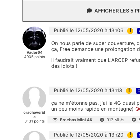
AFFICHER LES 5 
!
Publié le 12/05/2020 à 13h06
On nous parle de super couverture, q
ça, Free demande une prolongation de 
Vador64
4905 points
Il faudrait vraiment que L'ARCEP refu
des idiots !
!
Publié le 12/05/2020 à 13h13
c
ça ne m'étonne pas, j'ai la 4G quasi 
un peu moins rapide en montagne)
Q
crachoverid
e
Freebox Mini 4K
917 Mb/s
3131 points
!
Publié le 12/05/2020 à 13h20