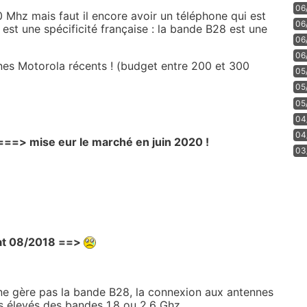
06
0 Mhz mais faut il encore avoir un téléphone qui est
06
i est une spécificité française : la bande B28 est une
06
06
ones
Motorola
récents ! (budget entre 200 et 300
05
05
05
04
04
==> mise eur le marché en juin 2020 !
03
t 08/2018 ==>
ne gère pas
la bande B28, la connexion aux antennes
s élevés des bandes 1,8 ou 2,6 Ghz.